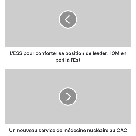
’
E
S
S
p
o
u
r
c
L’ESS pour conforter sa position de leader, l’OM en
o
péril à l’Est
n
f
U
o
n
r
n
t
o
e
u
r
v
s
e
a
a
p
u
o
s
Un nouveau service de médecine nucléaire au CAC
s
e