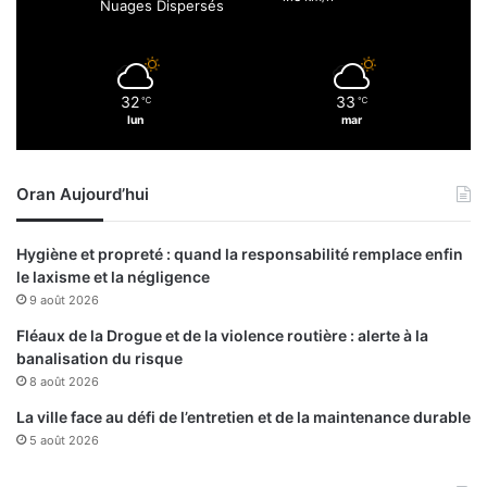
Nuages Dispersés
é
i
r
r
i
e
l
a
32
33
℃
℃
à
u
lun
mar
l
C
’
A
E
C
Oran Aujourd’hui
s
t
Hygiène et propreté : quand la responsabilité remplace enfin
le laxisme et la négligence
9 août 2026
Fléaux de la Drogue et de la violence routière : alerte à la
banalisation du risque
8 août 2026
La ville face au défi de l’entretien et de la maintenance durable
5 août 2026