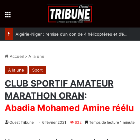
Menu
Algérie-Niger : remise d’un don de 4 hélicoptères et d’équipement militaires à l’armée nigérienne
Accueil
>
A la une
A la une
Sport
CLUB SPORTIF AMATEUR
MARATHON ORAN
:
Abadia Mohamed Amine réélu
Ouest Tribune
6 février 2021
632
Temps de lecture 1 minute