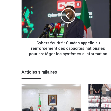
y
b
e
r
s
é
c
u
Cybersécurité : Ouadah appelle au
r
renforcement des capacités nationales
i
t
pour protéger les systèmes d’information
é
:
O
Articles similaires
u
a
d
a
h
a
p
p