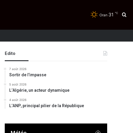
℃
31
Re
Oran
Edito
7 août 2026
Sortir de l’impasse
5 août 2026
L’Algérie, un acteur dynamique
4 août 2026
L’ANP, principal pilier de la République