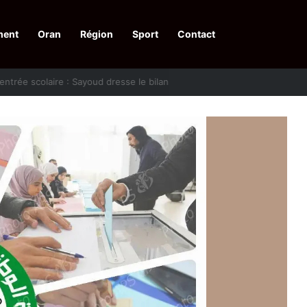
ment
Oran
Région
Sport
Contact
financières aux dénonciateurs de trafiquants