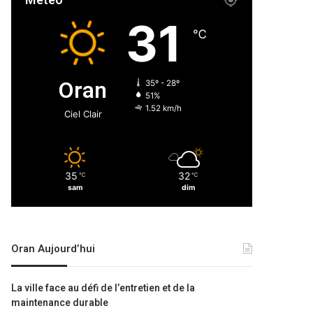
Météo
31
℃
Oran
35º - 28º
51%
1.52 km/h
Ciel Clair
35
32
℃
℃
sam
dim
Oran Aujourd’hui
La ville face au défi de l’entretien et de la
maintenance durable