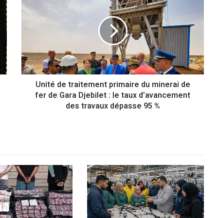
n
i
t
é
d
e
t
r
Unité de traitement primaire du minerai de
a
fer de Gara Djebilet : le taux d’avancement
i
t
des travaux dépasse 95 %
e
m
e
n
t
p
r
i
m
a
i