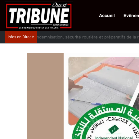
Accueil
Evêne
Infos en Direct:
Lutte contre les drogues : octroi de récompenses 