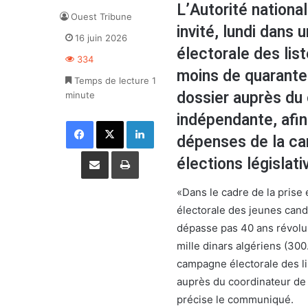
L’Autorité nationa
Ouest Tribune
invité, lundi dans
16 juin 2026
électorale des lis
334
moins de quarante 
Temps de lecture 1
dossier auprès du 
minute
indépendante, afin 
Facebook
X
Linkedin
dépenses de la ca
Partager par email
Imprimer
élections législati
«Dans le cadre de la prise
électorale des jeunes candi
dépasse pas 40 ans révolus 
mille dinars algériens (300
campagne électorale des l
auprès du coordinateur de 
précise le communiqué.