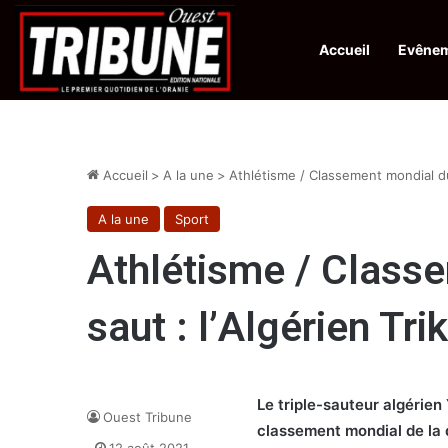
Accueil
Evêne
Infos en Direct:
Lutte contre les drogues : octroi de récompenses 
Accueil
>
A la une
>
Athlétisme / Classement mondial du t
A la une
Sport
Athlétisme / Classe
saut : l’Algérien Tri
Le triple-sauteur algérie
Ouest Tribune
classement mondial de la d