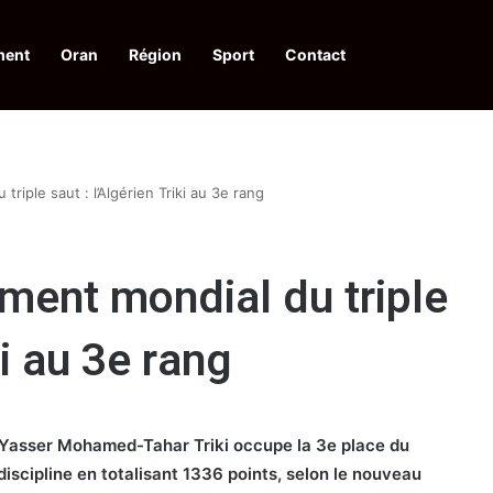
ment
Oran
Région
Sport
Contact
financières aux dénonciateurs de trafiquants
riple saut : l’Algérien Triki au 3e rang
ment mondial du triple
ki au 3e rang
n Yasser Mohamed-Tahar Triki occupe la 3e place du
iscipline en totalisant 1336 points, selon le nouveau