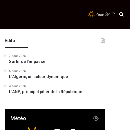
℃
34
Re
Oran
Edito
7 août 2026
Sortir de l’impasse
5 août 2026
L’Algérie, un acteur dynamique
4 août 2026
L’ANP, principal pilier de la République
Météo