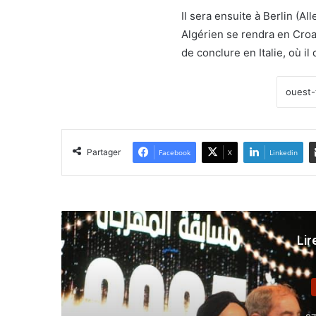
Il sera ensuite à Berlin (A
Algérien se rendra en Croat
de conclure en Italie, où i
Partager
Facebook
X
Linkedin
Lir