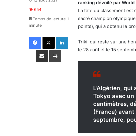
12 août 2021
ranking dévoilé par World 
654
La tête du classement est 
sacré champion olympique 
Temps de lecture 1
minute
points), qui a obtenu le br
Facebook
X
Linkedin
Triki, qui reste sur une h
le 28 août et le 15 septem
Partager par email
Imprimer
L’Algérien, qui
Tokyo avec un 
centimètres, dé
(France) avant 
septembre, pou