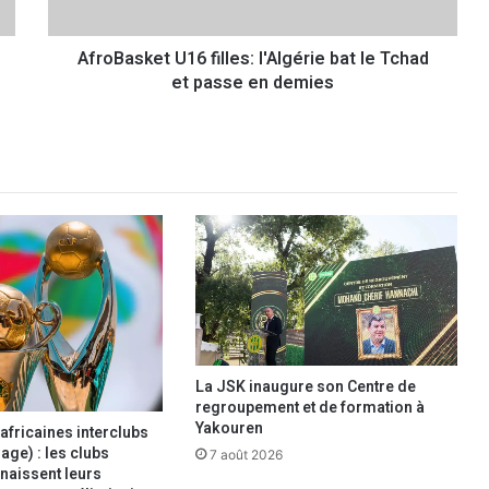
k
e
AfroBasket U16 filles: l'Algérie bat le Tchad
t
et passe en demies
U
1
6
f
i
l
l
e
s
:
l
'
A
l
La JSK inaugure son Centre de
g
regroupement et de formation à
é
Yakouren
africaines interclubs
r
age) : les clubs
7 août 2026
i
naissent leurs