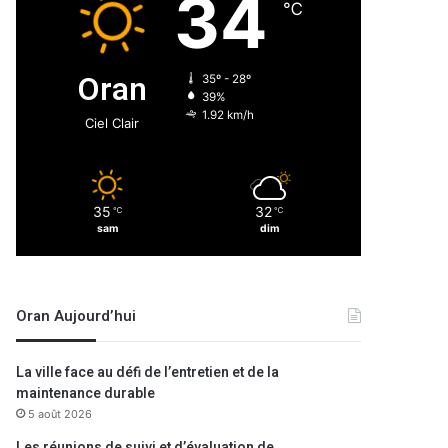
34
℃
Oran
35º - 28º
39%
1.92 km/h
Ciel Clair
35
32
℃
℃
sam
dim
Oran Aujourd’hui
La ville face au défi de l’entretien et de la
maintenance durable
5 août 2026
Les réunions de suivi et d’évaluation de