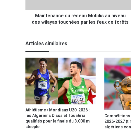
a
n
Maintenance du réseau Mobilis au niveau
c
des wilayas touchées par les feux de forêts
e
d
u
r
Articles similaires
é
s
e
a
u
M
o
b
i
l
i
Athlétisme / Mondiaux U20-2026 :
s
les Algériens Dissa et Touahria
Compétitions 
a
qualifiés pour la finale du 3.000 m
2026-2027 (tir
u
steeple
algériens con