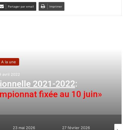
Partager par email
Imprimer
e le suivant
A la une
9 avril 2022
sionnelle 2021-2022
:
mpionnat fixée au 10 juin»
23 mai 2026
27 février 2026
19 août 2