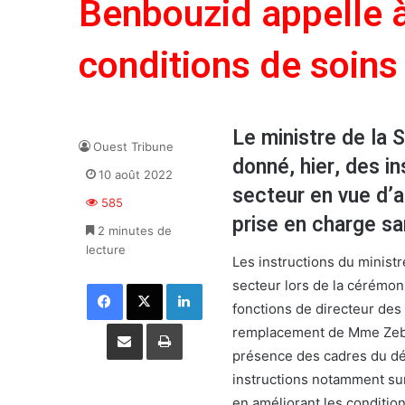
Benbouzid appelle à
conditions de soins
Le ministre de la
Ouest Tribune
donné, hier, des i
10 août 2022
secteur en vue d’a
585
prise en charge sa
2 minutes de
lecture
Les instructions du minist
secteur lors de la cérémon
Facebook
X
Linkedin
fonctions de directeur des
Partager par email
Imprimer
remplacement de Mme Zebi
présence des cadres du dép
instructions notamment sur
en améliorant les conditio