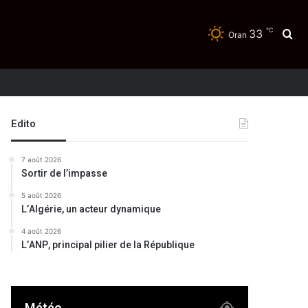
℃
33
Re
Oran
Edito
7 août 2026
Sortir de l’impasse
5 août 2026
L’Algérie, un acteur dynamique
4 août 2026
L’ANP, principal pilier de la République