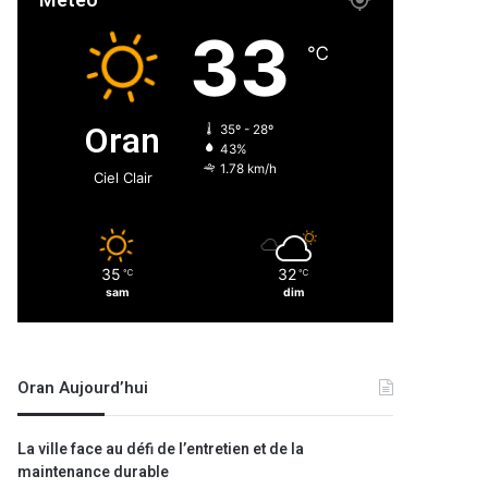
Météo
33
℃
Oran
35º - 28º
43%
1.78 km/h
Ciel Clair
35
32
℃
℃
sam
dim
Oran Aujourd’hui
La ville face au défi de l’entretien et de la
maintenance durable