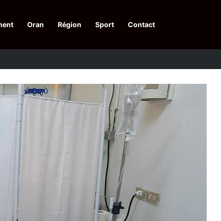
ment
Oran
Région
Sport
Contact
financières aux dénonciateurs de trafiquants