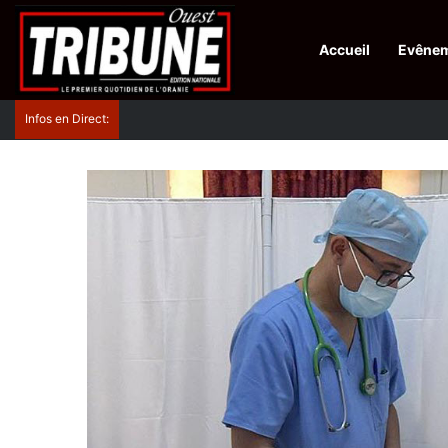
Accueil
Evêne
Infos en Direct:
Lutte contre les drogues : octroi de récompenses 