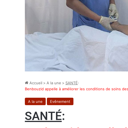
Accueil
>
A la une
>
SANTÉ
:
Benbouzid appelle à améliorer les conditions de soins de
A la une
Evênement
SANTÉ
: