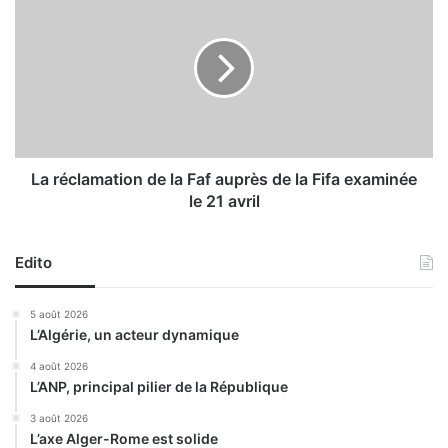
c
a
e
r
d
é
e
c
s
l
c
a
o
m
n
a
s
t
La réclamation de la Faf auprès de la Fifa examinée
o
i
le 21 avril
m
o
m
n
a
d
Edito
t
e
e
l
5 août 2026
u
a
L’Algérie, un acteur dynamique
r
F
s
a
4 août 2026
v
L’ANP, principal pilier de la République
f
e
a
3 août 2026
r
u
L’axe Alger-Rome est solide
s