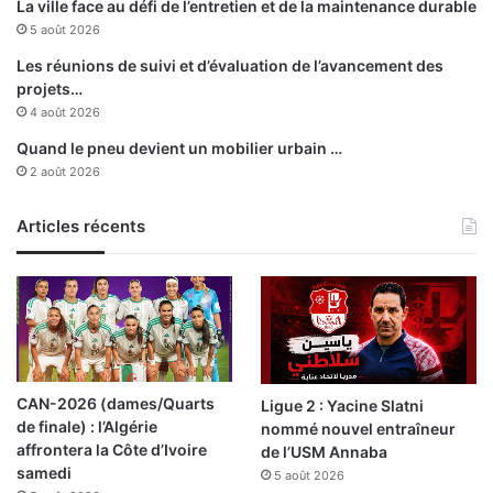
La ville face au défi de l’entretien et de la maintenance durable
i
2
5 août 2026
a
1
r
a
Les réunions de suivi et d’évaluation de l’avancement des
à
v
projets…
A
r
4 août 2026
l
i
Quand le pneu devient un mobilier urbain …
g
l
2 août 2026
e
r
Articles récents
CAN-2026 (dames/Quarts
Ligue 2 : Yacine Slatni
de finale) : l’Algérie
nommé nouvel entraîneur
affrontera la Côte d’Ivoire
de l’USM Annaba
samedi
5 août 2026