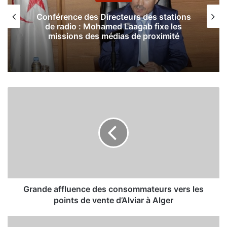
Conférence des Directeurs des stations
de radio : Mohamed Laagab fixe les
missions des médias de proximité
G
r
a
n
d
e
a
f
f
l
Grande affluence des consommateurs vers les
u
points de vente d’Alviar à Alger
e
n
L