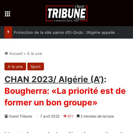
Menu
Protection de la ville sainte d’El-Qods : l’Algérie appelle à une action collective
Accueil
>
A la une
A la une
Sport
CHAN 2023/ Algérie (A’)
:
Bougherra: «La priorité est de
former un bon groupe»
Ouest Tribune
7 avril 2022
611
2 minutes de lecture