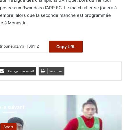
uter la Ligue des champions d’Afrique. Lors du 1er tour
pposée aux Rwandais d’APR FC. Le match aller se jouera à
eptembre, alors que la seconde manche est programmée
re à Monastir.
Copy URL
Partager par email
Imprimer
e le suivant
rt