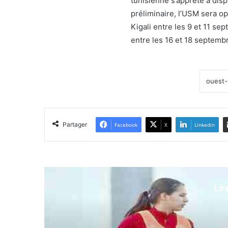
tunisienne s’apprête à disp
préliminaire, l’USM sera o
Kigali entre les 9 et 11 s
entre les 16 et 18 septemb
Partager
Facebook
X
Linkedin
Lir
Spo