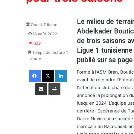
Le milieu de terrai
Ouest Tribune
Abdelkader Boutic
16 août 2022
de trois saisons a
629
Ligue 1 tunisienne
Temps de lecture 1
publié sur sa page
minute
Facebook
X
Linkedin
Formé à l’ASM Oran, Boutic
avant de rejoindre l’Entent
Partager par email
Imprimer
l’effectif du club phare des
annoncé la prolongation du
jusqu’en 2024. L’équipe us
derrière l’Espérance de Tuni
Darko Novic qui a succédé a
marocain du Raja Casablanc