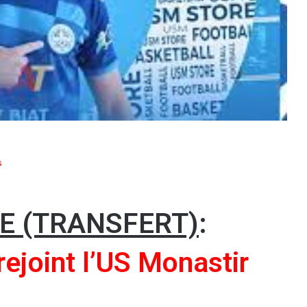
s
NE (TRANSFERT)
:
rejoint l’US Monastir