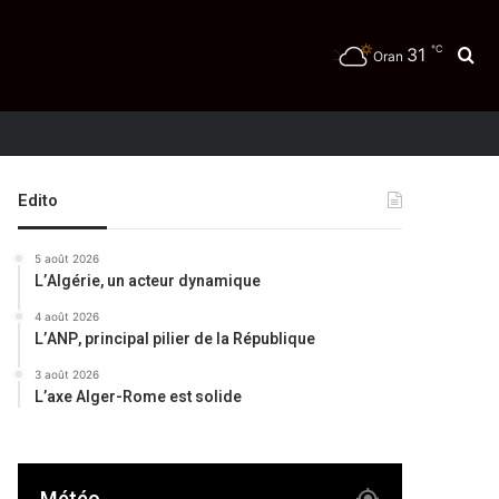
℃
31
Re
Oran
Edito
5 août 2026
L’Algérie, un acteur dynamique
4 août 2026
L’ANP, principal pilier de la République
3 août 2026
L’axe Alger-Rome est solide