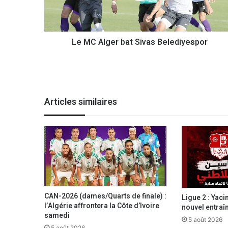
g
e
r
Le MC Alger bat Sivas Belediyespor
b
a
t
S
i
v
Articles similaires
a
s
B
e
l
e
d
i
y
CAN-2026 (dames/Quarts de finale) :
Ligue 2 : Yac
e
l’Algérie affrontera la Côte d’Ivoire
nouvel entraî
s
samedi
5 août 2026
p
5 août 2026