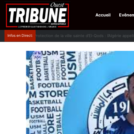
Accueil
Evêne
Infos en Direct:
Protection de la ville sainte d’El-Qods : l’Algérie ap