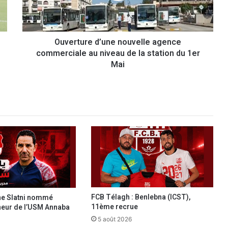
u
r
e
Ouverture d’une nouvelle agence
d
commerciale au niveau de la station du 1er
’
u
Mai
n
e
n
o
u
v
e
l
l
e
a
g
FCB Télagh : Benlebna (ICST),
ine Slatni nommé
e
11ème recrue
neur de l’USM Annaba
n
5 août 2026
c