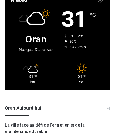
Météo
31
℃
Oran
31º - 28º
50%
3.47 km/h
Nuages Dispersés
31
31
℃
℃
jeu
ven
Oran Aujourd’hui
La ville face au défi de l’entretien et de la
maintenance durable