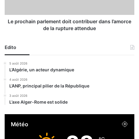
a
h
b
a
a
i
l
n
Le prochain parlement doit contribuer dans l’amorce
i
p
de la rupture attendue
n
a
e
r
s
l
Edito
a
e
i
m
5 août 2026
s
e
L’Algérie, un acteur dynamique
i
n
s
t
4 août 2026
à
L’ANP, principal pilier de la République
d
S
o
3 août 2026
i
i
L’axe Alger-Rome est solide
d
t
i
c
e
o
Météo
l
n
B
t
a
r