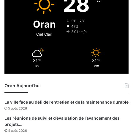
28
℃
c
i
h
b
i
u
Oran
31º - 28º
r
e
47%
(
r
2.01 km/h
Ciel Clair
O
d
r
a
a
n
n
s
31
31
)
℃
℃
l
jeu
ven
’
a
m
Oran Aujourd’hui
o
r
c
La ville face au défi de l’entretien et de la maintenance durable
e
5 août 2026
d
e
Les réunions de suivi et d’évaluation de l’avancement des
l
projets…
a
4 août 2026