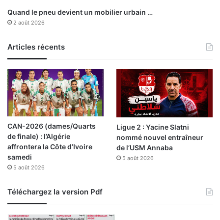
r
Quand le pneu devient un mobilier urbain …
u
2 août 2026
p
t
Articles récents
u
r
e
a
t
t
e
n
CAN-2026 (dames/Quarts
Ligue 2 : Yacine Slatni
d
de finale) : l’Algérie
nommé nouvel entraîneur
u
affrontera la Côte d’Ivoire
de l’USM Annaba
e
samedi
5 août 2026
5 août 2026
Téléchargez la version Pdf