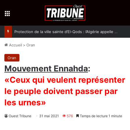
Menu
Protection de la ville sainte d’El-Qods : l’Algérie appelle à une action collective
Accueil
>
Oran
Oran
Mouvement Ennahda
:
«Ceux qui veulent représenter
le peuple doivent passer par
les urnes»
Ouest Tribune
31 mai 2021
576
Temps de lecture 1 minute