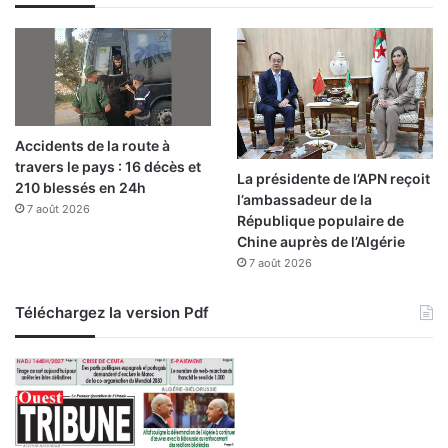
r
e
s
2
4
h
e
Accidents de la route à
n
travers le pays : 16 décès et
A
La présidente de l’APN reçoit
210 blessés en 24h
l
l’ambassadeur de la
7 août 2026
g
République populaire de
é
Chine auprès de l’Algérie
r
7 août 2026
i
e
Téléchargez la version Pdf