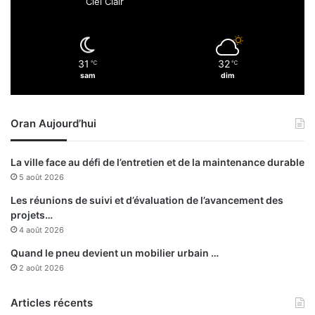
Ciel Clair
s
o
n
s
31
32
℃
℃
e
sam
dim
t
3
d
Oran Aujourd’hui
é
c
è
La ville face au défi de l’entretien et de la maintenance durable
s
5 août 2026
c
e
Les réunions de suivi et d’évaluation de l’avancement des
s
projets…
d
4 août 2026
e
Quand le pneu devient un mobilier urbain …
r
2 août 2026
n
i
Articles récents
è