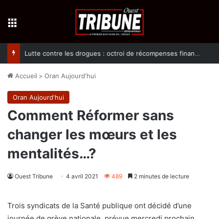
Menu
Lutte contre les drogues : octroi de récompenses financières aux dénonciateurs de trafiquants
Accueil
>
Oran Aujourd'hui
Oran Aujourd'hui
Comment Réformer sans
changer les mœurs et les
mentalités…?
Ouest Tribune
4 avril 2021
489
2 minutes de lecture
Trois syndicats de la Santé publique ont décidé d’une
journée de grève nationale, prévue mercredi prochain.