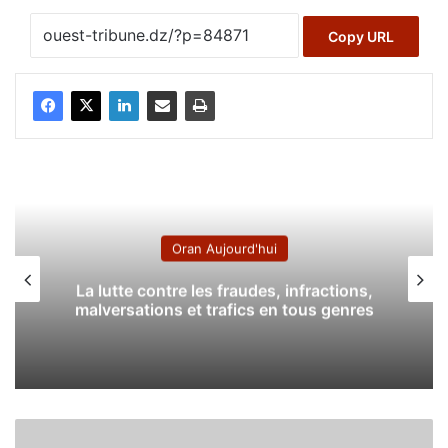
Copy URL
Oran Aujourd'hui
La lutte contre les fraudes, infractions,
malversations et trafics en tous genres
L