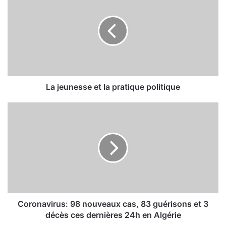
a
j
e
u
n
e
s
s
e
La jeunesse et la pratique politique
e
t
C
l
o
a
r
p
o
r
n
a
a
t
v
i
i
q
r
u
u
Coronavirus: 98 nouveaux cas, 83 guérisons et 3
e
s
décès ces dernières 24h en Algérie
p
: