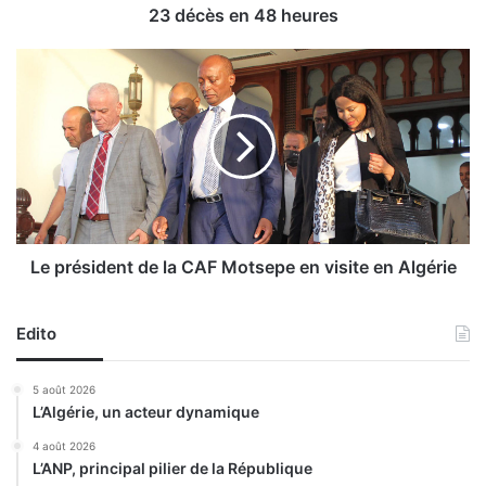
23 décès en 48 heures
4
8
L
e
h
p
e
r
u
é
r
s
e
i
s
d
e
n
Le président de la CAF Motsepe en visite en Algérie
t
d
Edito
e
l
a
5 août 2026
C
L’Algérie, un acteur dynamique
A
F
4 août 2026
L’ANP, principal pilier de la République
M