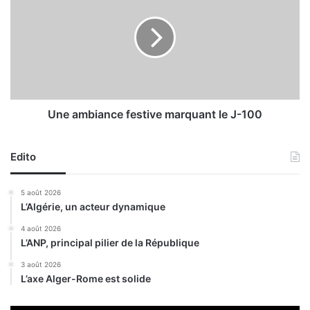
n
e
o
a
u
m
v
b
e
i
a
a
u
n
x
c
Une ambiance festive marquant le J-100
c
e
a
f
s
Edito
e
,
s
2
t
5 août 2026
0
i
L’Algérie, un acteur dynamique
g
v
u
e
4 août 2026
é
L’ANP, principal pilier de la République
m
r
a
3 août 2026
i
r
L’axe Alger-Rome est solide
s
q
o
u