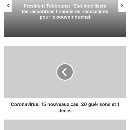
Président Tebboune: l’Etat mobilisera
les ressources financières nécessaires
pour le pouvoir d’achat
C
o
r
o
n
a
v
i
r
u
Coronavirus: 15 nouveaux cas, 20 guérisons et 1
s
décès
:
1
U
5
n