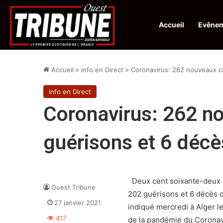
Accueil
Evêne
Infos en Direct:
Protection de la ville sainte d’El-Qods : l’Algérie appel
Accueil
>
info en Direct
>
Coronavirus: 262 nouveaux c
info en Direct
Coronavirus: 262 n
guérisons et 6 décè
Deux cent soixante-deux (
Ouest Tribune
202 guérisons et 6 décès o
27 janvier 2021
indiqué mercredi à Alger le
417
de la pandémie du Coronavi