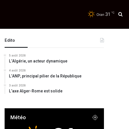
℃
31
Re
Oran
Edito
5 août 2026
L’Algérie, un acteur dynamique
4 août 2026
L’ANP, principal pilier de la République
3 août 2026
L’axe Alger-Rome est solide
Météo