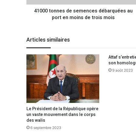
n
41000 tonnes de semences débarquées au
e
port en moins de trois mois
s
d
e
s
Articles similaires
e
m
e
Attaf s’entret
n
son homolog
c
9 août 2023
e
s
d
é
b
a
Le Président de la République opère
r
un vaste mouvement dans le corps
q
des walis
u
6 septembre 2023
é