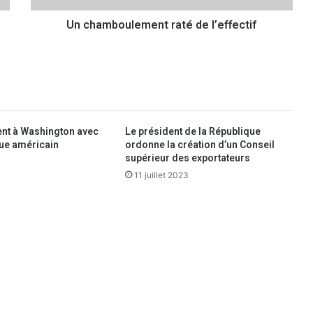
u
Un chamboulement raté de l’effectif
l
e
m
e
n
t
r
a
ient à Washington avec
Le président de la République
t
ue américain
ordonne la création d’un Conseil
é
supérieur des exportateurs
d
11 juillet 2023
e
l
’
e
f
f
e
c
t