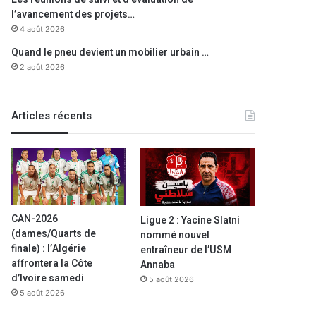
Le Président Tebboune entam
l’avancement des projets…
travail et d’inspection dans 
4 août 2026
Quand le pneu devient un mobilier urbain …
2 août 2026
Articles récents
022
28 mars 2022
31 mai 2021
Décès du Secrétaire général de la Présidence de la République Mohamed El-Amine Messaid
CN: le Président Tebboune désigne Chems Eddine Chitour et Benalia Belhouadjeb membres du tiers présidentiel
Coronavirus: 288 nouveaux cas, 214 guérisons et 7 décès
CAN-2026
Ligue 2 : Yacine Slatni
(dames/Quarts de
nommé nouvel
finale) : l’Algérie
entraîneur de l’USM
affrontera la Côte
Annaba
d’Ivoire samedi
5 août 2026
5 août 2026