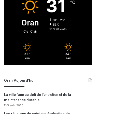
31
℃
Oran
31º - 28º
53%
3.98 km/h
Ciel Clair
31
34
℃
℃
ven
sam
Oran Aujourd’hui
La ville face au défi de l’entretien et de la
info en Direct
maintenance durable
5 août 2026
23 juin 2022
Les réunions de suivi et d’évaluation de