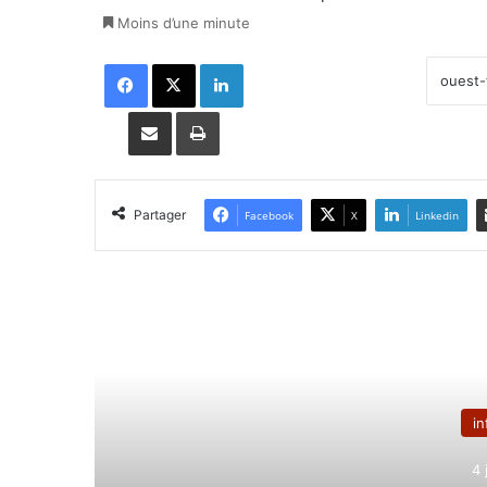
Moins d’une minute
Facebook
X
Linkedin
Partager par email
Imprimer
Partager
Facebook
X
Linkedin
Lir
in
4 