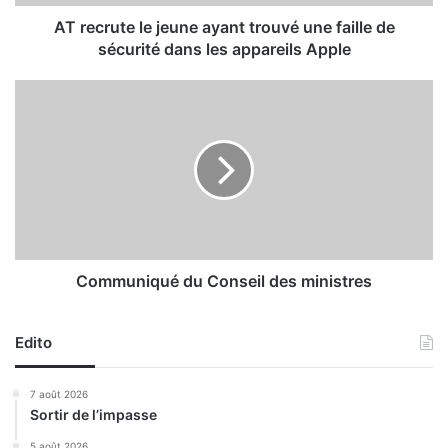
e
l
AT recrute le jeune ayant trouvé une faille de
e
sécurité dans les appareils Apple
j
e
C
u
o
n
m
e
m
a
u
y
n
a
i
n
q
t
u
t
é
Communiqué du Conseil des ministres
r
d
o
u
u
Edito
C
v
o
é
n
7 août 2026
u
s
Sortir de l’impasse
n
e
e
i
5 août 2026