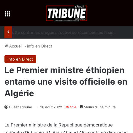
Menu
Lutte contre les drogues : octroi de récompenses financières aux dénonciateurs de trafiquants
Accueil
>
info en Direct
info en Direct
Le Premier ministre éthiopien
entame une visite officielle en
Algérie
Ouest Tribune
28 août 2022
554
Moins d’une minute
Le Premier ministre de la République démocratique
fédérale d’Ethiopie, M. Abiy Ahmed Ali, a entamé dimanche