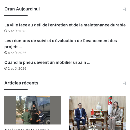
e
Oran Aujourd’hui
s
a
p
La ville face au défi de l’entretien et de la maintenance durable
p
5 août 2026
a
r
Les réunions de suivi et d’évaluation de l’avancement des
e
projets…
i
4 août 2026
l
Quand le pneu devient un mobilier urbain …
s
2 août 2026
A
p
p
Articles récents
l
e