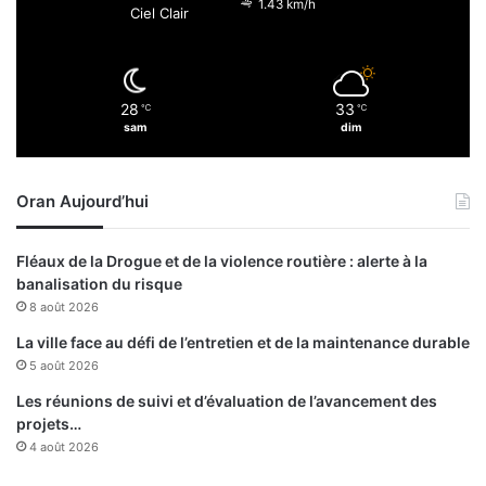
1.43 km/h
Ciel Clair
k
r
l
i
e
e
s
n
28
33
e
℃
℃
d
sam
dim
f
’
f
E
o
x
Oran Aujourd’hui
r
c
t
e
s
l
Fléaux de la Drogue et de la violence routière : alerte à la
d
l
banalisation du risque
e
e
8 août 2026
l
n
’
c
La ville face au défi de l’entretien et de la maintenance durable
A
e
5 août 2026
l
e
Les réunions de suivi et d’évaluation de l’avancement des
g
t
projets…
é
d
4 août 2026
r
e
i
h