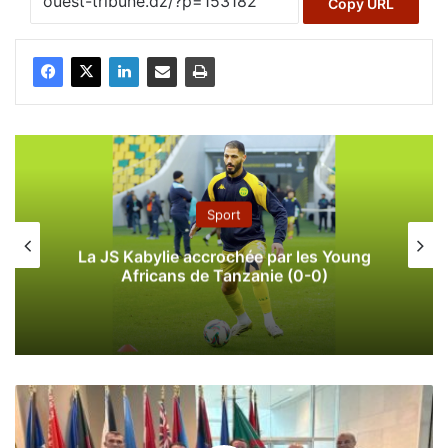
Copy URL
Sport
La JS Kabylie accrochée par les Young
Africans de Tanzanie (0-0)
L
a
d