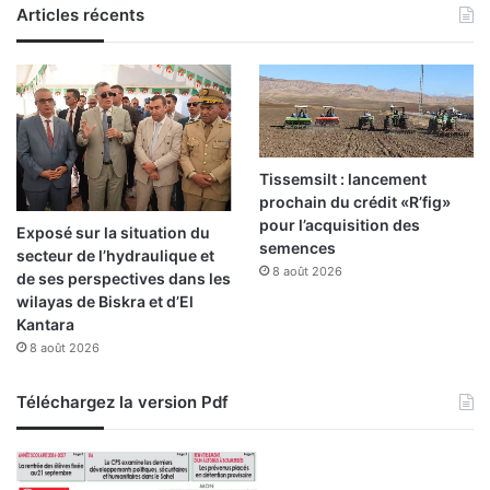
e
Articles récents
a
p
u
o
t
u
e
r
s
r
c
é
o
a
m
Tissemsilt : lancement
l
p
prochain du crédit «R’fig»
i
é
pour l’acquisition des
Exposé sur la situation du
s
t
semences
secteur de l’hydraulique et
e
e
8 août 2026
de ses perspectives dans les
r
n
wilayas de Biskra et d’El
l
c
Kantara
e
e
8 août 2026
s
s
O
Téléchargez la version Pdf
D
D