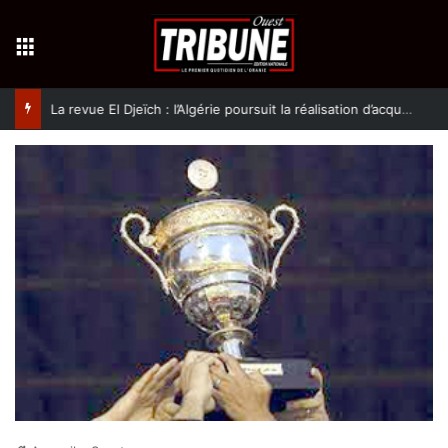
Menu
La revue El Djeïch : l’Algérie poursuit la réalisation d’acquis qualitatifs et historiques dans un climat de sécurité et de stabilité