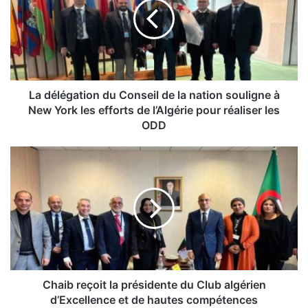
é
l
é
g
a
t
i
La délégation du Conseil de la nation souligne à
o
New York les efforts de l’Algérie pour réaliser les
n
ODD
d
u
C
C
h
o
a
n
i
s
b
e
r
i
e
l
ç
d
o
e
i
Chaib reçoit la présidente du Club algérien
l
t
d’Excellence et de hautes compétences