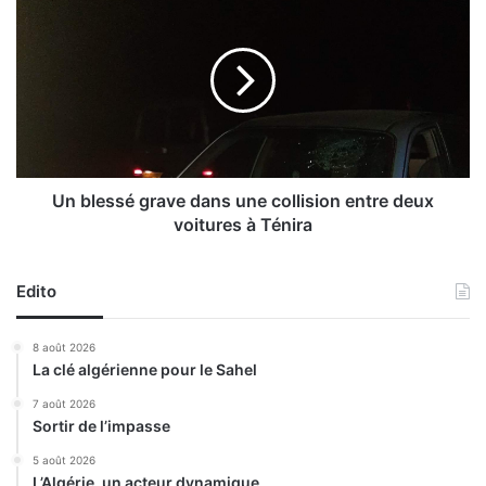
s
n
d
b
e
l
l
e
a
s
F
s
o
é
i
g
r
r
Un blessé grave dans une collision entre deux
e
a
voitures à Ténira
i
v
n
e
t
d
Edito
e
a
r
n
8 août 2026
n
s
La clé algérienne pour le Sahel
a
u
t
n
7 août 2026
i
Sortir de l’impasse
e
o
c
5 août 2026
n
o
L’Algérie, un acteur dynamique