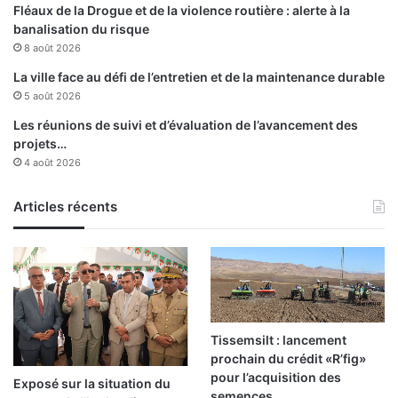
r
Fléaux de la Drogue et de la violence routière : alerte à la
n
e
banalisation du risque
t
s
8 août 2026
à
T
La ville face au défi de l’entretien et de la maintenance durable
é
5 août 2026
n
Les réunions de suivi et d’évaluation de l’avancement des
i
projets…
r
4 août 2026
a
Articles récents
Tissemsilt : lancement
prochain du crédit «R’fig»
pour l’acquisition des
Exposé sur la situation du
semences