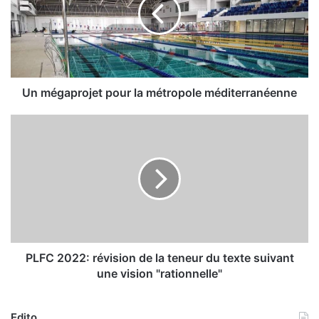
é
g
a
p
r
o
j
Un mégaprojet pour la métropole méditerranéenne
e
t
P
p
L
o
F
u
C
r
2
l
0
a
2
m
2
é
:
t
r
PLFC 2022: révision de la teneur du texte suivant
r
é
une vision "rationnelle"
o
v
p
i
o
s
Edito