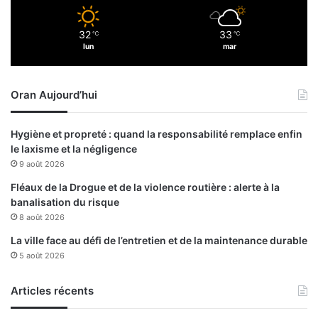
u
i
32
33
℃
℃
v
lun
mar
a
n
t
Oran Aujourd’hui
u
n
e
Hygiène et propreté : quand la responsabilité remplace enfin
v
le laxisme et la négligence
i
9 août 2026
s
i
Fléaux de la Drogue et de la violence routière : alerte à la
o
banalisation du risque
n
8 août 2026
"
La ville face au défi de l’entretien et de la maintenance durable
r
5 août 2026
a
t
Articles récents
i
o