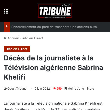
Menu
Renouvellement du parc de transport : les anciens autobus de plus de 30 ans progressivement retirées de la circulation
Accueil
>
info en Direct
info en Direct
Décès de la journaliste à la
Télévision algérienne Sabrina
Khelifi
Ouest Tribune
19 juin 2022
659
Moins d’une minute
La journaliste à la Télévision nationale Sabrina Khelifi est
décédée dimanche à l’âge de 37 ans, suite à un malaise