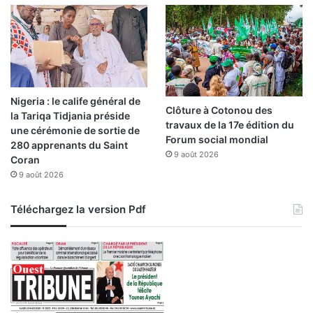
n
n
e
l
l
e
"
Nigeria : le calife général de
Clôture à Cotonou des
la Tariqa Tidjania préside
travaux de la 17e édition du
une cérémonie de sortie de
Forum social mondial
280 apprenants du Saint
9 août 2026
Coran
9 août 2026
Téléchargez la version Pdf