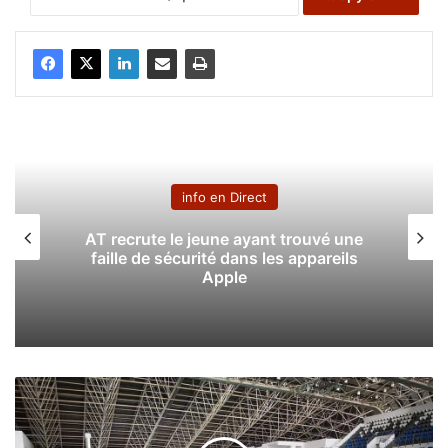
info en Direct
AT recrute le jeune ayant trouvé une
faille de sécurité dans les appareils
Apple
U
n
m