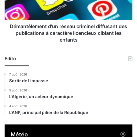
e
è
m
l
b
e
l
m
Démantèlement d'un réseau criminel diffusant des
a
e
publications à caractère licencieux ciblant les
n
n
enfants
t
t
s
d
'
Edito
u
n
7 août 2026
r
Sortir de l’impasse
é
s
5 août 2026
e
L’Algérie, un acteur dynamique
a
4 août 2026
u
L’ANP, principal pilier de la République
c
r
i
Météo
m