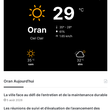
i
29
n
℃
e
l
d
Oran
35º - 28º
i
61%
f
1.65 km/h
Ciel Clair
f
u
s
a
35
32
℃
℃
n
sam
dim
t
d
e
Oran Aujourd’hui
s
p
u
La ville face au défi de l’entretien et de la maintenance durable
b
5 août 2026
l
i
Les réunions de suivi et d’évaluation de l’avancement des