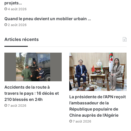
c
projets…
a
4 août 2026
t
Quand le pneu devient un mobilier urbain …
i
2 août 2026
o
n
s
Articles récents
à
c
a
r
a
c
t
Accidents de la route à
è
travers le pays : 16 décès et
r
La présidente de l’APN reçoit
210 blessés en 24h
e
l’ambassadeur de la
7 août 2026
l
République populaire de
i
Chine auprès de l’Algérie
c
7 août 2026
e
n