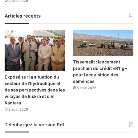
4 août 2026
a
i
Articles récents
n
e
d
e
l
a
r
e
Tissemsilt : lancement
n
prochain du crédit «R’fig»
t
pour l’acquisition des
Exposé sur la situation du
r
semences
secteur de l’hydraulique et
é
8 août 2026
de ses perspectives dans les
e
wilayas de Biskra et d’El
Kantara
8 août 2026
Téléchargez la version Pdf