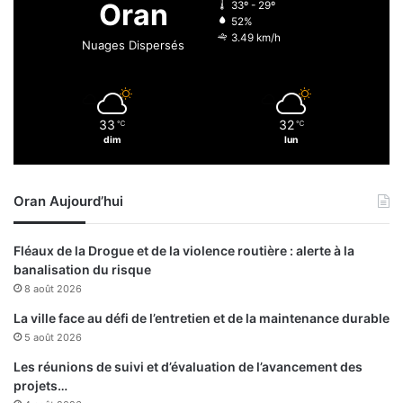
Oran
33º - 29º
d
s
52%
é
e
3.49 km/h
Nuages Dispersés
c
m
è
e
s
n
t
33
32
℃
℃
d
dim
lun
u
r
a
Oran Aujourd’hui
n
t
l
Fléaux de la Drogue et de la violence routière : alerte à la
a
banalisation du risque
1
8 août 2026
è
r
La ville face au défi de l’entretien et de la maintenance durable
e
5 août 2026
s
Les réunions de suivi et d’évaluation de l’avancement des
e
projets…
m