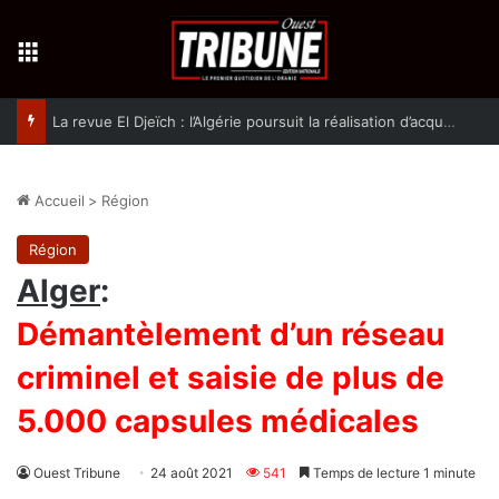
Menu
La revue El Djeïch : l’Algérie poursuit la réalisation d’acquis qualitatifs et historiques dans un climat de sécurité et de stabilité
Accueil
>
Région
Région
Alger
:
Démantèlement d’un réseau
criminel et saisie de plus de
5.000 capsules médicales
Ouest Tribune
24 août 2021
541
Temps de lecture 1 minute