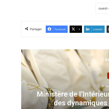
Partager
Facebook
X
Linkedin
Lir
11 s
s
Ministère de l’Intérieu
des dynamiques 