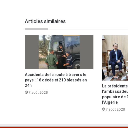
c
i
d
Articles similaires
é
s
à
d
o
m
p
t
e
Accidents de la route à travers le
r
pays : 16 décès et 210 blessés en
l
24h
La présidente
e
l’ambassadeu
7 août 2026
s
populaire de 
E
l’Algérie
t
7 août 2026
a
l
o