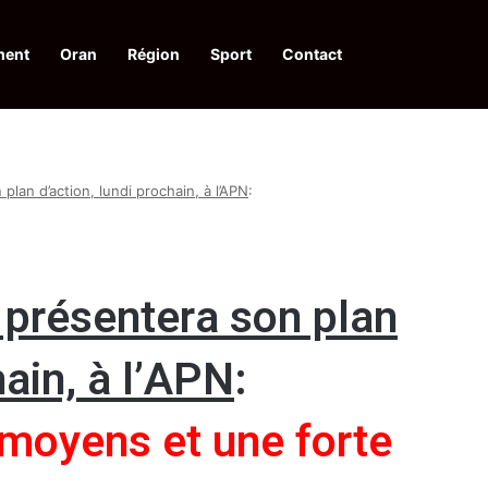
ment
Oran
Région
Sport
Contact
financières aux dénonciateurs de trafiquants
plan d’action, lundi prochain, à l’APN
:
 présentera son plan
hain, à l’APN
:
moyens et une forte