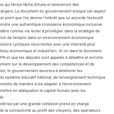
ues qui feront tâche d’huile et amèneront des
trangers. Le document du gouvernement évoque cet aspect
l point que l’on devine l’intérêt que lui accorde l’exécutif.
tteindre une authentique croissance économique inclusive
ère comme «le levier à privilégier dans la stratégie de
tion de l’emploi dans un environnement économique
essions cycliques récurrentes avec une intensité plus
 tissu économique et industriel», lit-on dans le document
PN et que les députés sont appelés à débattre et enrichir.
lement sur le développement des compétences et de
ploi, le gouvernement œuvrera à améliorer les
du système éducatif national, de l’enseignement technique
ionnelle de manière à les adapter à l’environnement
ettre en adéquation le capital humain avec les
il.
ractérise par une grande cohésion prend en charge
 de la connectivité au profit des citoyens, des opérateurs