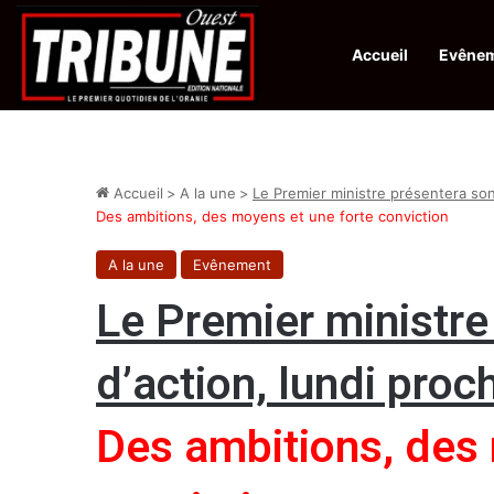
Accueil
Evêne
Infos en Direct:
Lutte contre les drogues : octroi de récompenses 
Accueil
>
A la une
>
Le Premier ministre présentera son 
Des ambitions, des moyens et une forte conviction
A la une
Evênement
Le Premier ministre
d’action, lundi proc
Des ambitions, des 