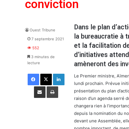
conviction
Dans le plan d’acti
Ouest Tribune
la bureaucratie à t
7 septembre 2021
et la facilitation 
552
d’initiatives atten
3 minutes de
amèneront des inv
lecture
Facebook
X
Linkedin
Le Premier ministre, Aïme
lundi prochain. Prévue ini
Partager par email
Imprimer
présentation du plan d’act
raison d’un agenda serré d
changera rien à l’importance
depuis la nomination du no
devant une Assemblée, elle
nombre important, de memb