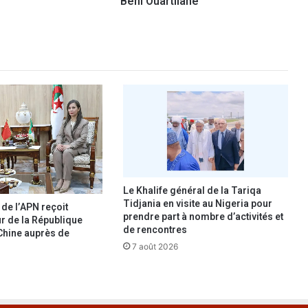
Beni Ouartilane
e
2
7
i
n
d
i
v
i
d
u
s
a
Le Khalife général de la Tariqa
c
Tidjania en visite au Nigeria pour
 de l’APN reçoit
t
prendre part à nombre d’activités et
r de la République
de rencontres
i
Chine auprès de
v
7 août 2026
a
n
t
d