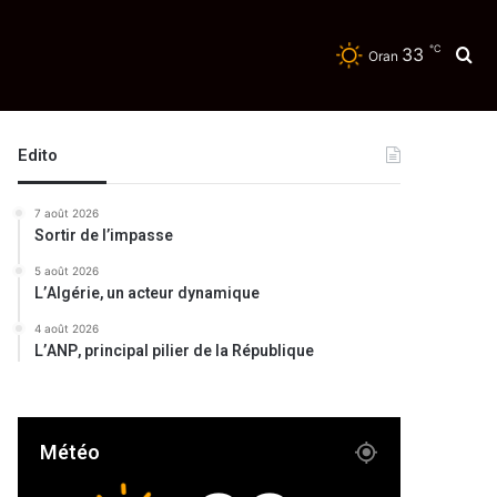
℃
33
Re
Oran
Edito
7 août 2026
Sortir de l’impasse
5 août 2026
L’Algérie, un acteur dynamique
4 août 2026
L’ANP, principal pilier de la République
Météo