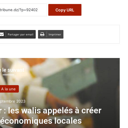
Copy URL
Partager par email
Imprimer
e le suivant
A la une
eptembre 2023
r : les walis appelés à créer
économiques locales