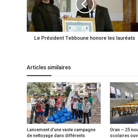
é
s
i
d
e
Le Président Tebboune honore les lauréats
n
t
T
e
b
Articles similaires
b
o
u
n
e
h
o
n
o
r
Lancement d’une vaste campagne
Oran — 25 nou
e
de nettoyage dans différents
scolaires ouvr