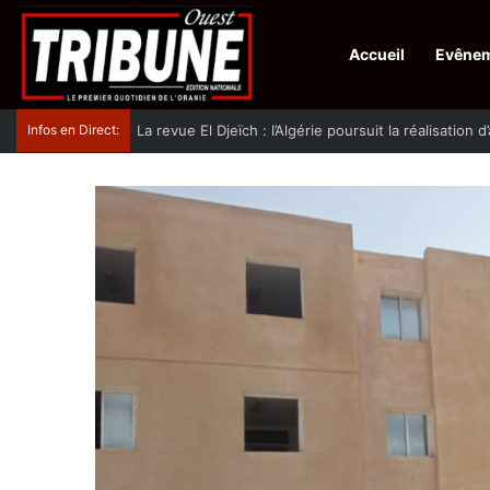
Accueil
Evêne
Infos en Direct:
La revue El Djeïch : l’Algérie poursuit la réalisation