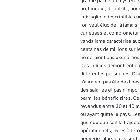
grande partie du mystère se
profondeur, diront-ils, pou
imbroglio indescriptible car
l’on veut élucider à jamais
curieuses et compromettant
vandalisme caractérisé auque
centaines de millions sur l
ne seraient pas exonérées
Des indices démontrent qu’un
différentes personnes. D’a
n’auraient pas été destinés
des salariés et pas n’imp
parmi les bénéficiaires. C
revendus entre 30 et 40 mil
ou ayant quitté le pays. Le
que quelque soit la traject
opérationnels, livrés à l’é
beuverie, alors qu’ils sont