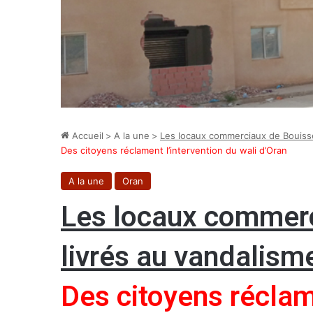
Accueil
>
A la une
>
Les locaux commerciaux de Bouissev
Des citoyens réclament l’intervention du wali d’Oran
A la une
Oran
Les locaux commerc
livrés au vandalism
Des citoyens réclam