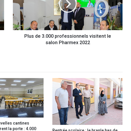
d
e
3
.
0
Plus de 3.000 professionnels visitent le
0
salon Pharmex 2022
0
p
r
o
f
e
s
s
i
o
n
n
e
l
velles cantines
s
ent la porte : 4.000
Rentrée scolaire : le branle bas de