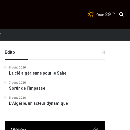
℃
29
Re
Oran
té
Edito
8 août 2026
La clé algérienne pour le Sahel
7 août 2026
Sortir de l’impasse
5 août 2026
L’Algérie, un acteur dynamique