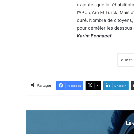
d’ajouter que la réhabilitat
l’APC d’Aïn El Türck. Mais d
duré. Nombre de citoyens, 
pour démêler les dessous d
Karim Bennacef
Partager
Facebook
X
Linkedin
Lir