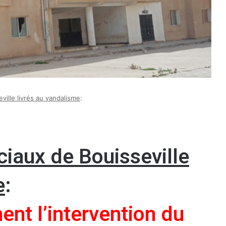
ille livrés au vandalisme
:
iaux de Bouisseville
e
:
ent l’intervention du