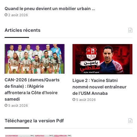
e
Quand le pneu devient un mobilier urbain …
l
2 août 2026
’
a
n
Articles récents
n
é
e
2
0
2
2
CAN-2026 (dames/Quarts
Ligue 2 : Yacine Slatni
de finale) : l’Algérie
nommé nouvel entraîneur
affrontera la Côte d’Ivoire
de l’USM Annaba
samedi
5 août 2026
5 août 2026
Téléchargez la version Pdf