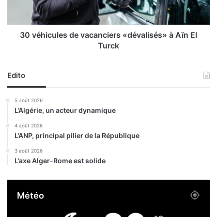
m
c
i
u
l
l
l
e
30 véhicules de vacanciers «dévalisés» à Aïn El
i
s
Turck
è
d
m
e
e
v
Edito
c
a
l
c
5 août 2026
i
a
L’Algérie, un acteur dynamique
e
n
n
c
4 août 2026
t
L’ANP, principal pilier de la République
i
à
e
3 août 2026
l
r
L’axe Alger-Rome est solide
a
s
F
«
i
d
Météo
b
é
r
v
e