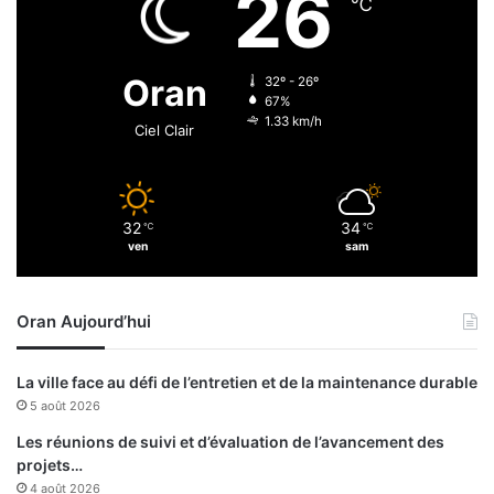
26
a
℃
O
l
p
i
t
s
Oran
32º - 26º
i
é
67%
q
s
1.33 km/h
Ciel Clair
u
»
e
à
d
A
e
ï
32
34
p
℃
℃
n
ven
sam
u
E
i
l
s
T
Oran Aujourd’hui
l
u
e
r
d
c
La ville face au défi de l’entretien et de la maintenance durable
é
k
5 août 2026
b
u
Les réunions de suivi et d’évaluation de l’avancement des
t
projets…
d
4 août 2026