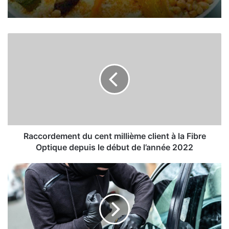
R
a
c
c
o
r
d
e
m
e
Raccordement du cent millième client à la Fibre
n
Optique depuis le début de l’année 2022
t
d
3
u
0
c
v
e
é
n
h
t
i