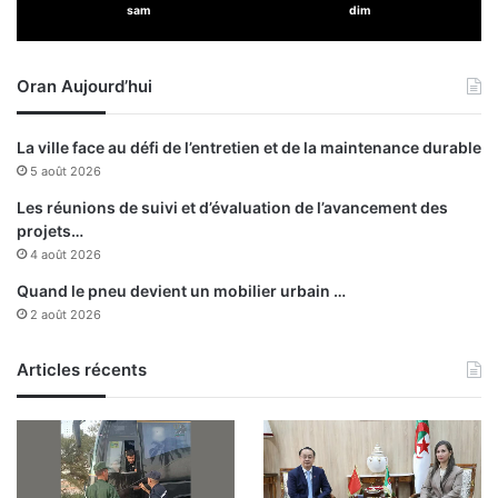
sam
dim
a
n
r
e
q
g
Oran Aujourd’hui
u
r
e
i
s
h
La ville face au défi de l’entretien et de la maintenance durable
a
a
5 août 2026
p
e
r
f
Les réunions de suivi et d’évaluation de l’avancement des
é
f
projets…
s
e
4 août 2026
e
c
Quand le pneu devient un mobilier urbain …
n
t
2 août 2026
c
u
e
e
u
Articles récents
n
e
v
i
s