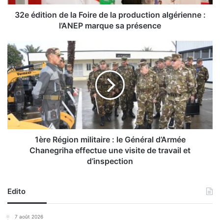
o
n
32e édition de la Foire de la production algérienne :
d
l’ANEP marque sa présence
e
l
1
a
è
F
r
o
e
i
R
r
é
e
g
d
i
e
o
l
n
1ère Région militaire : le Général d’Armée
a
m
Chanegriha effectue une visite de travail et
p
i
d’inspection
r
l
o
i
d
t
Edito
u
a
c
i
7 août 2026