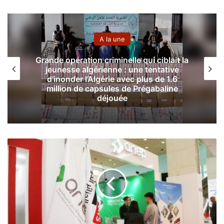
A la une
Grande opération criminelle qui ciblait la
Le
jeunesse algérienne : une tentative
le
d’inonder l’Algérie avec plus de 1.6
million de capsules de Prégabaline
déjouée
3
2
e
é
d
i
t
i