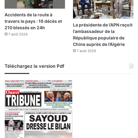
i
t
Accidents de la route à
e
travers le pays : 16 décès et
d
La présidente de l’APN reçoit
210 blessés en 24h
e
l’ambassadeur de la
7 août 2026
t
République populaire de
r
Chine auprès de l’Algérie
a
7 août 2026
v
a
Téléchargez la version Pdf
i
l
e
t
d
’
i
n
s
p
e