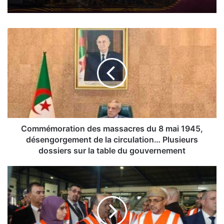
C
o
m
m
é
m
o
r
a
t
Commémoration des massacres du 8 mai 1945,
i
désengorgement de la circulation… Plusieurs
o
dossiers sur la table du gouvernement
n
d
P
e
a
s
r
m
t
a
e
s
n