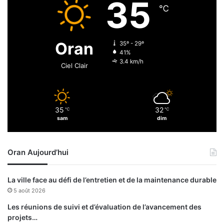
35
n
e
℃
g
s
o
p
r
e
Oran
35º - 29º
g
r
41%
e
s
3.4 km/h
Ciel Clair
m
p
e
e
n
c
t
t
35
32
d
℃
℃
i
sam
dim
e
v
l
e
a
s
Oran Aujourd’hui
c
p
i
r
r
o
La ville face au défi de l’entretien et de la maintenance durable
c
m
5 août 2026
u
e
l
t
Les réunions de suivi et d’évaluation de l’avancement des
a
t
projets…