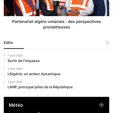
s
a
a
r
c
i
r
a
Partenariat algéro-omanais : des perspectives
e
t
prometteuses
s
a
d
l
u
g
Edito
8
é
m
r
7 août 2026
a
o
Sortir de l’impasse
i
-
1
o
5 août 2026
9
L’Algérie, un acteur dynamique
m
4
a
4 août 2026
5
n
L’ANP, principal pilier de la République
,
a
d
i
é
s
Météo
s
:
e
d