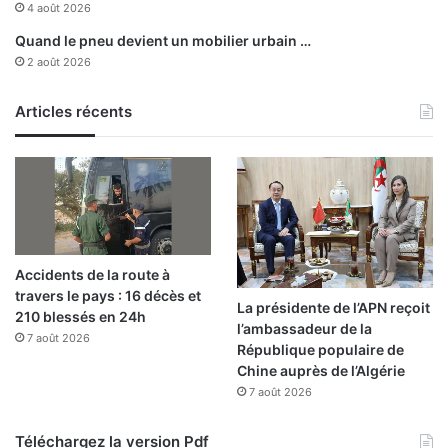
t
e
4 août 2026
i
u
Quand le pneu devient un mobilier urbain …
o
s
2 août 2026
n
e
…
s
P
Articles récents
l
u
s
i
e
u
r
Accidents de la route à
s
travers le pays : 16 décès et
d
La présidente de l’APN reçoit
210 blessés en 24h
o
l’ambassadeur de la
s
7 août 2026
République populaire de
s
Chine auprès de l’Algérie
i
7 août 2026
e
r
Téléchargez la version Pdf
s