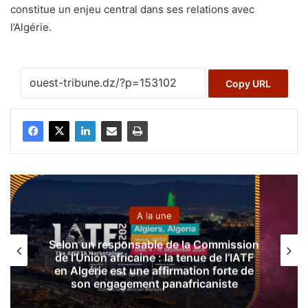
constitue un enjeu central dans ses relations avec
l’Algérie.
Copy URL
A la une
ommission
 de l’IATF
Campagne nationale de plantation
 forte de
million de plants d’arbres le 25 o
niste