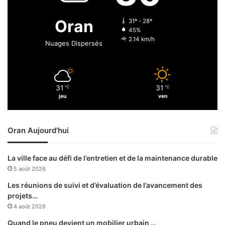
n
n
e
e
Oran
31º - 28º
c
:
45%
u
p
2.14 km/h
Nuages Dispersés
l
l
t
a
u
i
r
d
31
31
e
℃
℃
o
jeu
ven
l
y
i
e
m
r
Oran Aujourd’hui
m
p
o
o
b
u
La ville face au défi de l’entretien et de la maintenance durable
i
r
5 août 2026
l
l
i
a
Les réunions de suivi et d’évaluation de l’avancement des
e
c
projets…
r
r
4 août 2026
d
é
Quand le pneu devient un mobilier urbain …
e