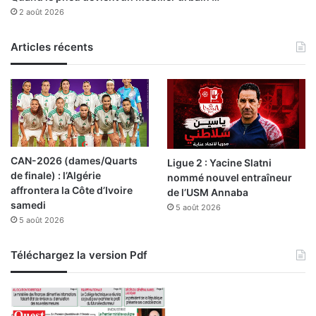
a
2 août 2026
l
t
a
i
w
o
Articles récents
i
n
l
d
a
’
y
i
a
n
d
s
’
t
CAN-2026 (dames/Quarts
Ligue 2 : Yacine Slatni
O
a
de finale) : l’Algérie
nommé nouvel entraîneur
r
n
affrontera la Côte d’Ivoire
de l’USM Annaba
a
c
samedi
n
5 août 2026
e
5 août 2026
s
d
e
Téléchargez la version Pdf
c
o
o
r