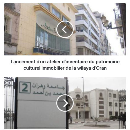
L
a
n
c
e
m
e
n
t
d
Lancement d’un atelier d’inventaire du patrimoine
’
culturel immobilier de la wilaya d’Oran
u
n
P
a
o
t
u
e
r
l
u
i
n
e
d
r
é
d
v