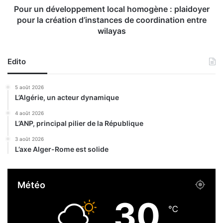
’
e
Pour un développement local homogène : plaidoyer
i
l
pour la création d’instances de coordination entre
n
o
wilayas
v
p
e
p
n
e
Edito
t
m
a
e
5 août 2026
i
n
L’Algérie, un acteur dynamique
r
t
e
l
4 août 2026
d
o
L’ANP, principal pilier de la République
u
c
3 août 2026
p
a
L’axe Alger-Rome est solide
a
l
t
h
r
o
Météo
i
m
m
o
30
o
g
℃
i
è