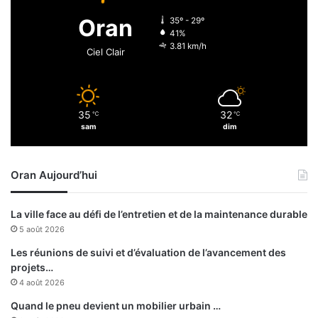
e
T
Oran
35º - 29º
d
a
41%
e
m
3.81 km/h
Ciel Clair
c
a
o
n
n
r
v
a
35
32
i
℃
℃
s
sam
dim
c
s
t
e
i
t
Oran Aujourd’hui
o
:
n
u
n
La ville face au défi de l’entretien et de la maintenance durable
g
5 août 2026
r
a
Les réunions de suivi et d’évaluation de l’avancement des
n
projets…
d
4 août 2026
d
Quand le pneu devient un mobilier urbain …
é