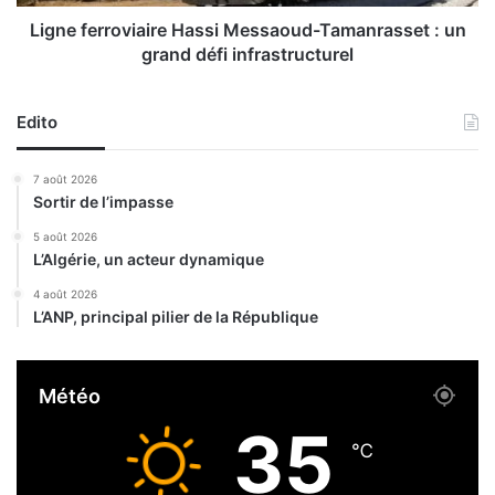
r
r
t
o
Ligne ferroviaire Hassi Messaoud-Tamanrasset : un
i
v
grand défi infrastructurel
e
i
s
a
d
i
Edito
e
r
p
e
7 août 2026
r
H
Sortir de l’impasse
o
a
x
s
5 août 2026
i
L’Algérie, un acteur dynamique
s
m
i
4 août 2026
i
M
L’ANP, principal pilier de la République
t
e
é
s
e
s
Météo
t
a
f
o
35
o
u
℃
r
d
c
-