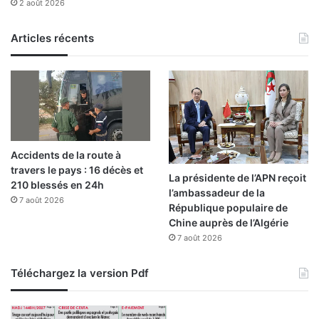
2 août 2026
f
i
Articles récents
i
n
f
r
a
s
t
r
Accidents de la route à
u
travers le pays : 16 décès et
c
La présidente de l’APN reçoit
210 blessés en 24h
t
l’ambassadeur de la
7 août 2026
u
République populaire de
r
Chine auprès de l’Algérie
e
7 août 2026
l
Téléchargez la version Pdf