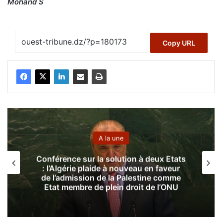
Mohand S
Copy URL
A la une
A 
 la solution à deux Etats
Recensement éco
laide à nouveau en faveur
national : la 
n de la Palestine comme
recensement p
de plein droit de l’ONU