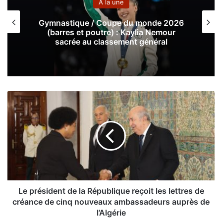
A la une
Gymnastique / Coupe du monde 2026
(barres et poutre) : Kaylia Nemour
sacrée au classement général
L
e
p
r
é
s
i
d
e
n
Le président de la République reçoit les lettres de
t
créance de cinq nouveaux ambassadeurs auprès de
d
l’Algérie
e