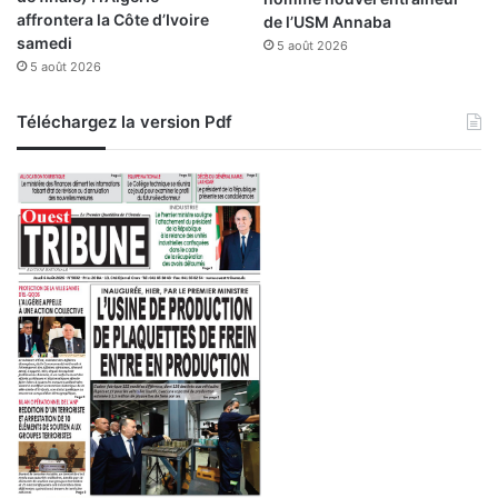
d
affrontera la Côte d’Ivoire
de l’USM Annaba
a
o
samedi
u
5 août 2026
s
5 août 2026
p
s
r
i
è
e
Téléchargez la version Pdf
s
r
d
s
e
s
l
u
’
r
A
l
l
a
g
t
é
a
r
b
i
l
e
e
d
u
G
o