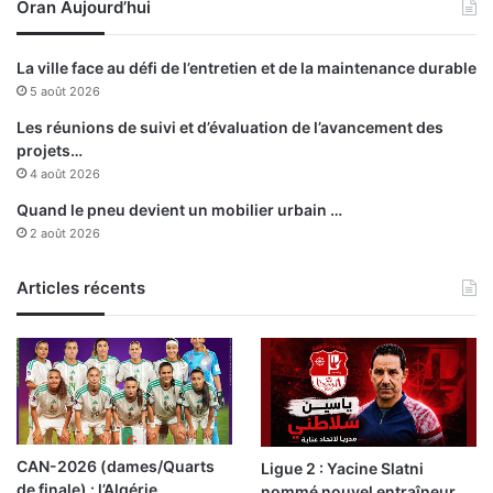
n
Oran Aujourd’hui
a
q
p
n
p
La ville face au défi de l’entretien et de la maintenance durable
o
e
5 août 2026
u
l
v
s
Les réunions de suivi et d’évaluation de l’avancement des
e
.
projets…
a
.
4 août 2026
u
.
Quand le pneu devient un mobilier urbain …
x
D
2 août 2026
a
’
m
i
b
m
Articles récents
a
p
s
o
s
r
a
t
d
a
e
n
u
t
CAN-2026 (dames/Quarts
Ligue 2 : Yacine Slatni
r
s
de finale) : l’Algérie
nommé nouvel entraîneur
s