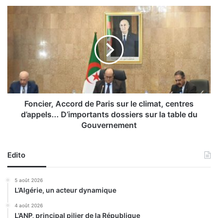
l
F
a
o
R
n
é
c
p
i
u
e
b
r
l
,
i
A
q
c
Foncier, Accord de Paris sur le climat, centres
u
c
d’appels... D’importants dossiers sur la table du
e
o
Gouvernement
r
r
e
d
ç
d
Edito
o
e
i
P
5 août 2026
t
a
L’Algérie, un acteur dynamique
l
r
e
i
4 août 2026
s
s
L’ANP, principal pilier de la République