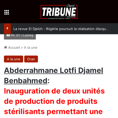
Menu
La revue El Djeïch : l’Algérie poursuit la réalisation d’acquis qualitatifs et historiques dans un climat de sécurité et de stabilité
Ph. OT / Lazreg
Accueil
>
A la une
A la une
Oran
Abderrahmane Lotfi Djamel
Benbahmed
:
Inauguration de deux unités
de production de produits
stérilisants permettant une