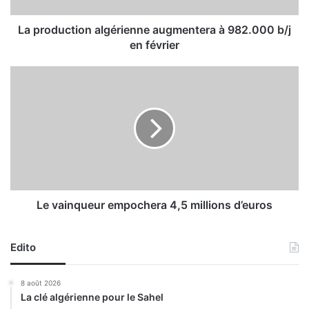
t
i
La production algérienne augmentera à 982.000 b/j
o
en février
n
a
L
l
e
g
v
é
a
r
i
i
n
e
q
n
u
n
e
e
u
Le vainqueur empochera 4,5 millions d’euros
a
r
u
e
g
Edito
m
m
p
e
o
8 août 2026
n
c
La clé algérienne pour le Sahel
t
h