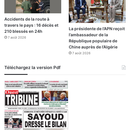
u
i
s
e
e
a
Accidents de la route à
r
travers le pays : 16 décès et
a
La présidente de l’APN reçoit
210 blessés en 24h
b
l’ambassadeur de la
7 août 2026
e
République populaire de
d
Chine auprès de l’Algérie
e
7 août 2026
l
’
Téléchargez la version Pdf
a
r
t
i
s
t
e
M
o
h
a