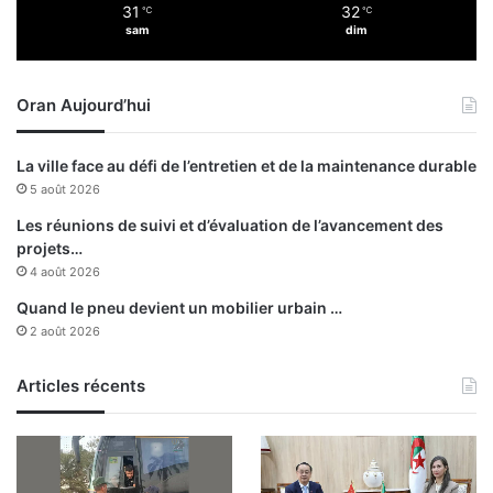
31
32
c
℃
℃
x
sam
dim
o
p
m
o
m
s
Oran Aujourd’hui
a
i
n
t
d
i
La ville face au défi de l’entretien et de la maintenance durable
é
o
5 août 2026
p
n
a
d
Les réunions de suivi et d’évaluation de l’avancement des
r
e
projets…
u
c
4 août 2026
n
a
Quand le pneu devient un mobilier urbain …
e
l
2 août 2026
c
l
h
i
e
g
Articles récents
r
r
c
a
h
p
e
h