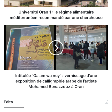
i
t
é
Université Oran 1 : le régime alimentaire
O
méditerranéen recommandé par une chercheuse
r
a
I
n
n
1
t
:
i
l
t
e
u
r
l
é
é
g
e
i
"
Intitulée "Qalam wa ney" : vernissage d'une
m
Q
exposition de calligraphie arabe de l’artiste
e
a
Mohamed Benazzouz à Oran
a
l
l
a
i
m
Edito
m
w
e
a