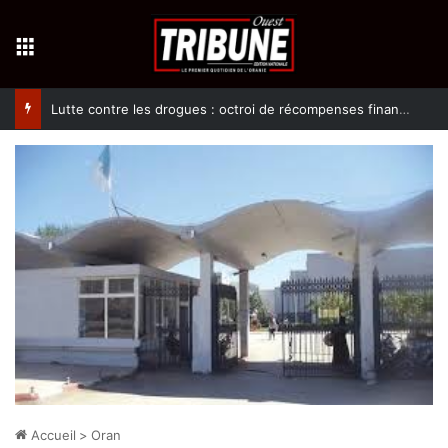
Menu
Lutte contre les drogues : octroi de récompenses financières aux dénonciateurs de trafiquants
Accueil
>
Oran