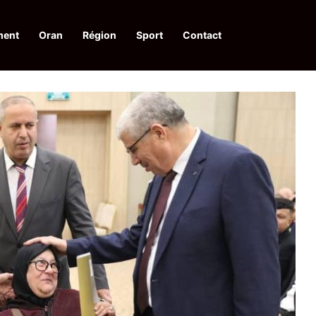
ment
Oran
Région
Sport
Contact
financières aux dénonciateurs de trafiquants