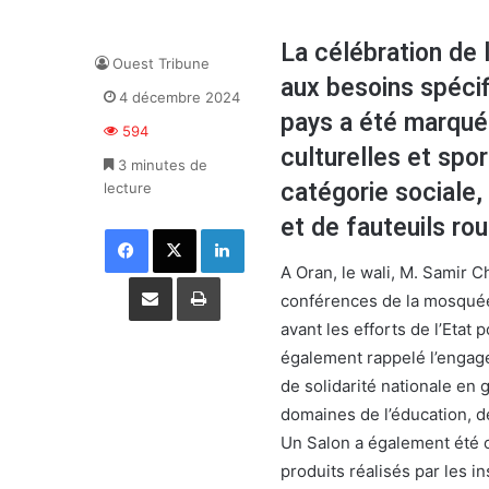
La célébration de 
Ouest Tribune
aux besoins spécif
4 décembre 2024
pays a été marquée,
594
culturelles et spo
3 minutes de
catégorie sociale,
lecture
et de fauteuils rou
Facebook
X
Linkedin
A Oran, le wali, M. Samir C
Partager par email
Imprimer
conférences de la mosquée 
avant les efforts de l’Etat
également rappelé l’engag
de solidarité nationale en
domaines de l’éducation, de
Un Salon a également été o
produits réalisés par les i