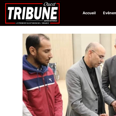
Accueil
Evêne
Infos en Direct:
Lutte contre les drogues : octroi de récompenses 