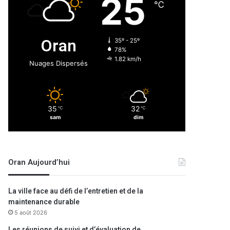
25
℃
Oran
35º - 25º
78%
1.82 km/h
Nuages Dispersés
35
32
℃
℃
sam
dim
Oran Aujourd’hui
La ville face au défi de l’entretien et de la
maintenance durable
5 août 2026
Les réunions de suivi et d’évaluation de