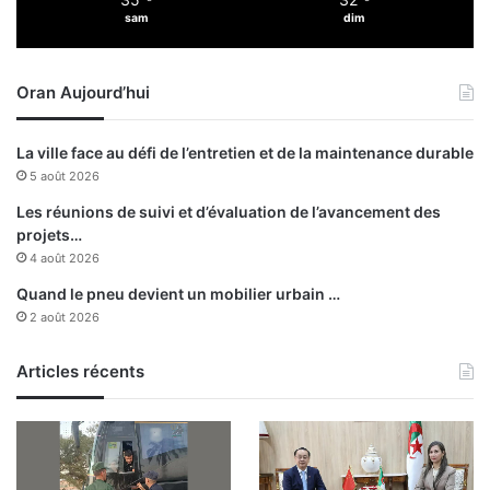
i
sam
dim
c
a
t
Oran Aujourd’hui
i
o
n
La ville face au défi de l’entretien et de la maintenance durable
e
5 août 2026
x
a
Les réunions de suivi et d’évaluation de l’avancement des
m
projets…
i
4 août 2026
n
Quand le pneu devient un mobilier urbain …
é
2 août 2026
e
s
p
Articles récents
a
r
l
e
g