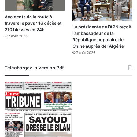
o
u
Accidents de la route à
v
travers le pays : 16 décès et
e
La présidente de l’APN reçoit
210 blessés en 24h
r
l’ambassadeur de la
7 août 2026
n
République populaire de
e
Chine auprès de l’Algérie
m
7 août 2026
e
n
Téléchargez la version Pdf
t