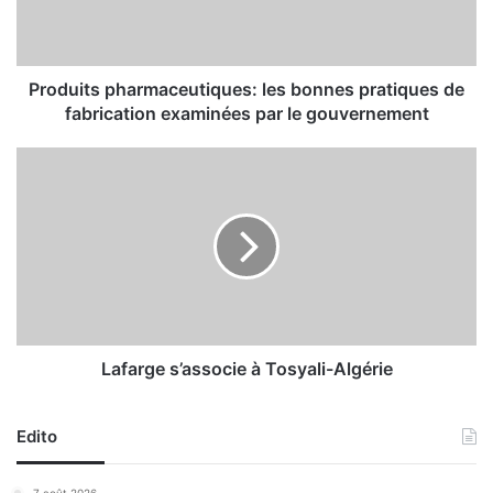
t
s
p
h
Produits pharmaceutiques: les bonnes pratiques de
a
fabrication examinées par le gouvernement
r
m
L
a
a
c
f
e
a
u
r
t
g
i
e
q
s
u
’
e
a
Lafarge s’associe à Tosyali-Algérie
s
s
:
s
l
Edito
o
e
c
s
i