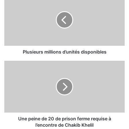
l
u
s
i
e
u
r
s
m
Plusieurs millions d’unités disponibles
i
l
U
l
n
i
e
o
p
n
e
s
i
d
n
’
e
u
d
n
e
Une peine de 20 de prison ferme requise à
i
2
l’encontre de Chakib Khelil