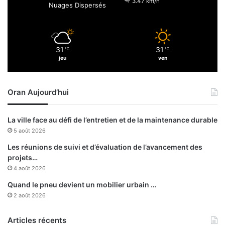
3.47 km/h
Nuages Dispersés
l
’
e
n
31
31
℃
℃
c
jeu
ven
o
n
t
Oran Aujourd’hui
r
e
d
La ville face au défi de l’entretien et de la maintenance durable
e
5 août 2026
C
h
Les réunions de suivi et d’évaluation de l’avancement des
a
projets…
k
4 août 2026
i
Quand le pneu devient un mobilier urbain …
b
2 août 2026
K
h
Articles récents
e