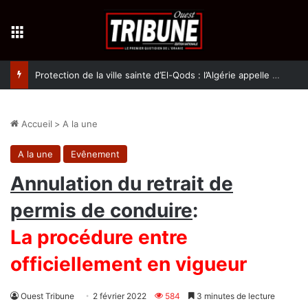
Menu
Protection de la ville sainte d’El-Qods : l’Algérie appelle à une action collective
Accueil
>
A la une
A la une
Evênement
Annulation du retrait de
permis de conduire
:
La procédure entre
officiellement en vigueur
Ouest Tribune
2 février 2022
584
3 minutes de lecture