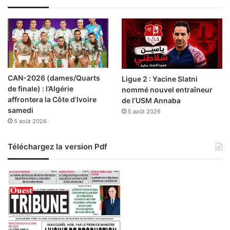
l
i
l
CAN-2026 (dames/Quarts
Ligue 2 : Yacine Slatni
de finale) : l’Algérie
nommé nouvel entraîneur
affrontera la Côte d’Ivoire
de l’USM Annaba
samedi
5 août 2026
5 août 2026
Téléchargez la version Pdf