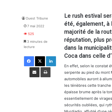
Le rush estival se
Ouest Tribune
été, également, à l
7 mai 2022
majorité de la rout
525
réputation, plus pr
3 minutes de
dans la municipali
lecture
Coca dans celle d’
Facebook
X
Linkedin
En effet, selon le constat é
Partager par email
Imprimer
serpente au pied du mont M
automobiles auront à allum
les ténèbres cette tranche
épaisse brume après la to
essentiellement de virages
sécurités oubliées, qui ry
Murdjadjo, affublé d’une ré