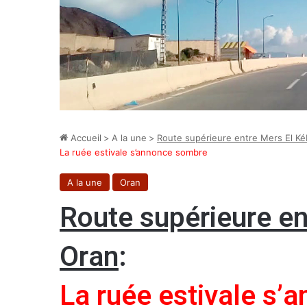
Accueil
>
A la une
>
Route supérieure entre Mers El Ké
La ruée estivale s’annonce sombre
A la une
Oran
Route supérieure en
Oran
:
La ruée estivale s