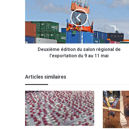
e
u
x
i
è
m
e
é
Deuxième édition du salon régional de
d
l’exportation du 9 au 11 mai
i
t
i
o
Articles similaires
n
d
u
s
a
l
o
n
r