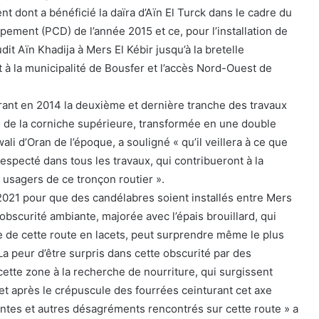
 dont a bénéficié la daïra d’Aïn El Turck dans le cadre du
ment (PCD) de l’année 2015 et ce, pour l’installation de
dit Aïn Khadija à Mers El Kébir jusqu’à la bretelle
 à la municipalité de Bousfer et l’accès Nord-Ouest de
ant en 2014 la deuxième et dernière tranche des travaux
 de la corniche supérieure, transformée en une double
ali d’Oran de l’époque, a souligné « qu’il veillera à ce que
 respecté dans tous les travaux, qui contribueront à la
s usagers de ce tronçon routier ».
n 2021 pour que des candélabres soient installés entre Mers
L’obscurité ambiante, majorée avec l’épais brouillard, qui
 de cette route en lacets, peut surprendre même le plus
La peur d’être surpris dans cette obscurité par des
ette zone à la recherche de nourriture, qui surgissent
et après le crépuscule des fourrées ceinturant cet axe
aintes et autres désagréments rencontrés sur cette route » a