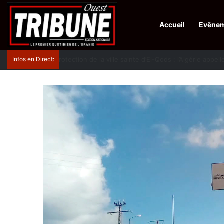
Accueil
Evêne
Infos en Direct:
Protection de la ville sainte d’El-Qods : l’Algérie ap