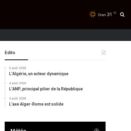
℃
31
Re
Oran
Edito
5 août 2026
L’Algérie, un acteur dynamique
4 août 2026
L’ANP, principal pilier de la République
3 août 2026
L’axe Alger-Rome est solide