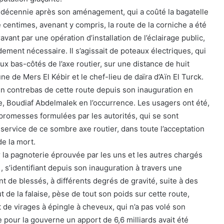
e décennie après son aménagement, qui a coûté la bagatelle
 centimes, avenant y compris, la route de la corniche a été
avant par une opération d’installation de l’éclairage public,
dement nécessaire. Il s’agissait de poteaux électriques, qui
eux bas-côtés de l’axe routier, sur une distance de huit
e de Mers El Kébir et le chef-lieu de daïra d’Aïn El Turck.
n contrebas de cette route depuis son inauguration en
ue, Boudiaf Abdelmalek en l’occurrence. Les usagers ont été,
 promesses formulées par les autorités, qui se sont
service de ce sombre axe routier, dans toute l’acceptation
de la mort.
r la pagnoterie éprouvée par les uns et les autres chargés
 , s’identifiant depuis son inauguration à travers une
t de blessés, à différents degrés de gravité, suite à des
 de la falaise, pèse de tout son poids sur cette route,
 de virages à épingle à cheveux, qui n’a pas volé son
e pour la gouverne un apport de 6,6 milliards avait été