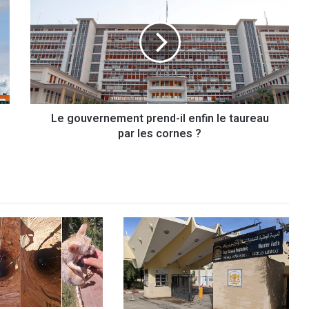
e
g
o
u
v
e
r
n
Le gouvernement prend-il enfin le taureau
e
par les cornes ?
m
e
n
t
p
r
e
n
d
-
i
l
e