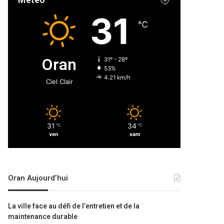
Météo
31
℃
Oran
31º - 28º
53%
4.21 km/h
Ciel Clair
31
34
℃
℃
ven
sam
Oran Aujourd’hui
La ville face au défi de l’entretien et de la
maintenance durable