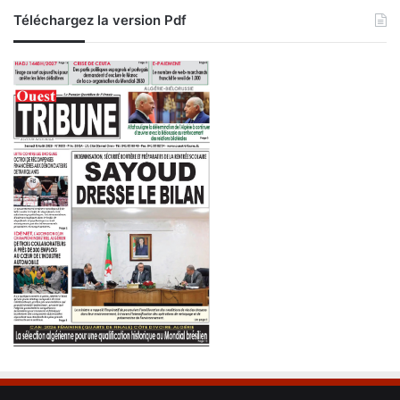
7
Téléchargez la version Pdf
8
s
i
è
g
e
s