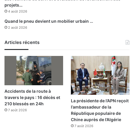
e
projets…
n
4 août 2026
s
Quand le pneu devient un mobilier urbain …
e
2 août 2026
c
o
Articles récents
n
d
e
p
o
s
i
t
Accidents de la route à
i
travers le pays : 16 décès et
o
La présidente de l’APN reçoit
210 blessés en 24h
n
l’ambassadeur de la
7 août 2026
a
République populaire de
v
Chine auprès de l’Algérie
e
7 août 2026
c