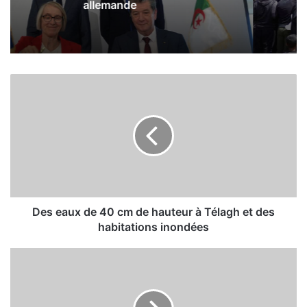
blessés
D
e
s
e
a
u
x
d
e
4
Des eaux de 40 cm de hauteur à Télagh et des
0
habitations inondées
c
m
L
d
e
e
F
h
L