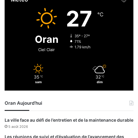
i
t
è
27
a
g
℃
t
e
i
s
o
,
Oran
35º - 27º
n
l
71%
s
e
1.79 km/h
Ciel Clair
i
s
n
i
o
n
n
d
35
32
d
℃
℃
é
sam
dim
é
p
e
e
s
n
Oran Aujourd’hui
d
a
n
La ville face au défi de l’entretien et de la maintenance durable
t
5 août 2026
s
Les réunions de suivi et d’évaluation de l’avancement des