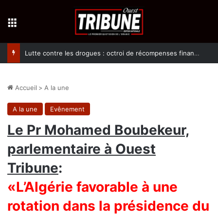
Menu
Lutte contre les drogues : octroi de récompenses financières aux dénonciateurs de trafiquants
Accueil
>
A la une
A la une
Evênement
Le Pr Mohamed Boubekeur,
parlementaire à Ouest
Tribune
:
«L’Algérie favorable à une
rotation dans la présidence du