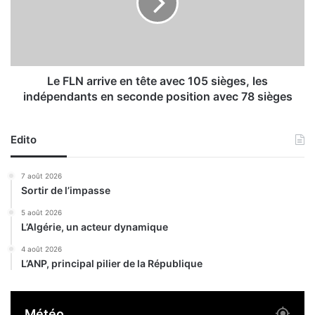
a
N
u
a
t
r
e
r
u
i
r
v
Le FLN arrive en tête avec 105 sièges, les
à
e
indépendants en seconde position avec 78 sièges
T
e
é
n
l
t
Edito
a
ê
g
t
7 août 2026
h
e
Sortir de l’impasse
e
a
t
v
5 août 2026
d
L’Algérie, un acteur dynamique
e
e
c
4 août 2026
s
1
L’ANP, principal pilier de la République
h
0
a
5
b
s
Météo
i