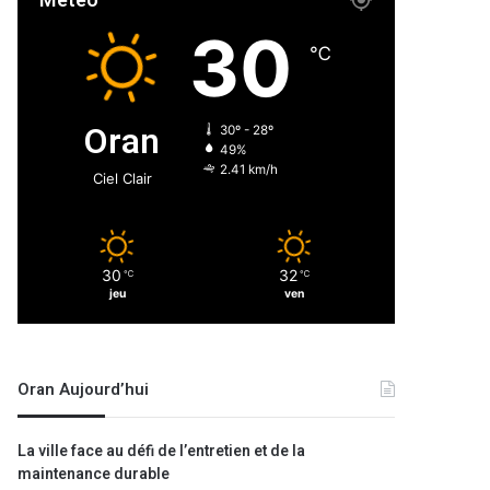
Météo
30
℃
Oran
30º - 28º
49%
2.41 km/h
Ciel Clair
30
32
℃
℃
jeu
ven
Oran Aujourd’hui
La ville face au défi de l’entretien et de la
maintenance durable