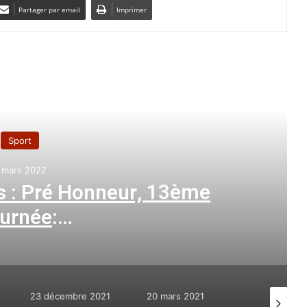
Partager par email
Imprimer
e le suivant
Sport
 mars 2022
s : Pré Honneur, 13ème
ournée
:
Brahim aux anges
23 décembre 2021
20 mars 2021
23 décem