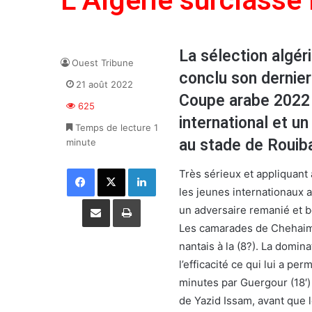
L’Algérie surclasse
La sélection algér
Ouest Tribune
conclu son dernier
21 août 2022
Coupe arabe 2022 
625
international et u
Temps de lecture 1
au stade de Rouib
minute
Facebook
X
Linkedin
Très sérieux et appliquant 
les jeunes internationaux a
Partager par email
Imprimer
un adversaire remanié et b
Les camarades de Chehaima
nantais à la (8?). La domin
l’efficacité ce qui lui a pe
minutes par Guergour (18′)
de Yazid Issam, avant que 