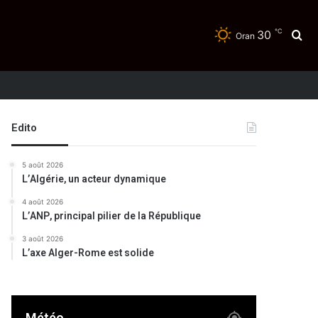
℃
30
Re
Oran
Edito
5 août 2026
L’Algérie, un acteur dynamique
4 août 2026
L’ANP, principal pilier de la République
3 août 2026
L’axe Alger-Rome est solide