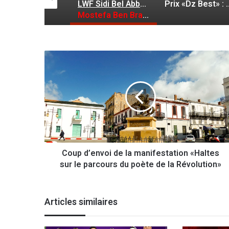
GC Mascara : le nouvel entraineur insiste pour le retour des seniors
LWF Sidi Bel Abbés : Pré Honneur, 13ème journée
Prix «Dz Best» : Brahim Dib (CS C
Mostefa Ben Brahim aux anges
C
o
u
p
d
’
e
n
v
Coup d’envoi de la manifestation «Haltes
o
sur le parcours du poète de la Révolution»
i
d
e
l
Articles similaires
a
m
a