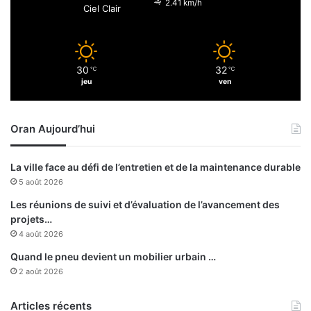
2.41 km/h
Ciel Clair
t
o
r
i
30
32
℃
℃
q
jeu
ven
u
e
s
Oran Aujourd’hui
d
’
O
La ville face au défi de l’entretien et de la maintenance durable
r
5 août 2026
a
n
Les réunions de suivi et d’évaluation de l’avancement des
projets…
4 août 2026
Quand le pneu devient un mobilier urbain …
2 août 2026
Articles récents