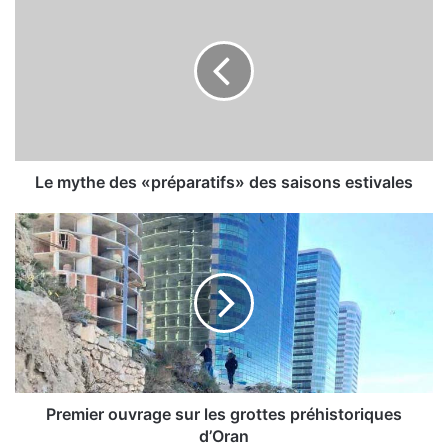
e
m
y
t
h
e
d
e
s
Le mythe des «préparatifs» des saisons estivales
«
p
P
r
r
é
e
p
m
a
i
r
e
a
r
t
o
i
u
f
v
Premier ouvrage sur les grottes préhistoriques
s
r
d’Oran