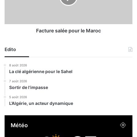
2
r
2
e
d
s
’
a
u
l
Facture salée pour le Maroc
n
é
p
e
r
Edito
p
e
o
m
u
8 août 2026
i
r
La clé algérienne pour le Sahel
e
l
r
e
7 août 2026
Sortir de l’impasse
t
M
h
a
5 août 2026
o
r
L’Algérie, un acteur dynamique
n
o
i
c
e
Météo
r
a