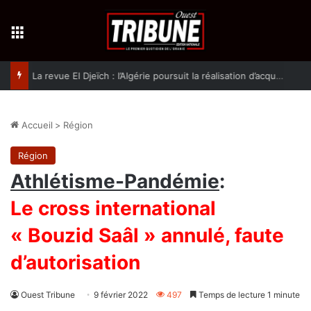
Menu
La revue El Djeïch : l’Algérie poursuit la réalisation d’acquis qualitatifs et historiques dans un climat de sécurité et de stabilité
Accueil
>
Région
Région
Athlétisme-Pandémie
:
Le cross international
« Bouzid Saâl » annulé, faute
d’autorisation
Ouest Tribune
9 février 2022
497
Temps de lecture 1 minute