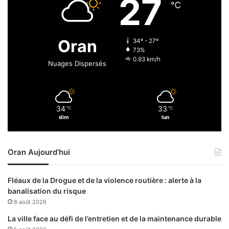
27
l
℃
g
é
r
Oran
34º - 27º
i
73%
e
0.93 km/h
Nuages Dispersés
n
34
33
℃
℃
dim
lun
Oran Aujourd’hui
Fléaux de la Drogue et de la violence routière : alerte à la
banalisation du risque
8 août 2026
La ville face au défi de l’entretien et de la maintenance durable