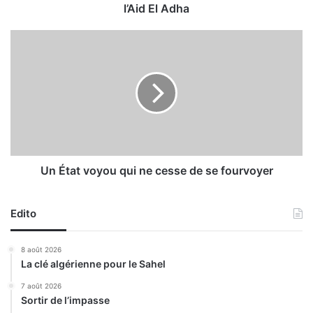
,
l’Aid El Adha
u
n
U
p
n
l
É
a
t
t
a
t
t
r
v
è
o
s
y
p
o
Un État voyou qui ne cesse de se fourvoyer
r
u
i
q
s
Edito
u
é
i
l
n
8 août 2026
e
e
La clé algérienne pour le Sahel
p
c
r
e
7 août 2026
e
Sortir de l’impasse
s