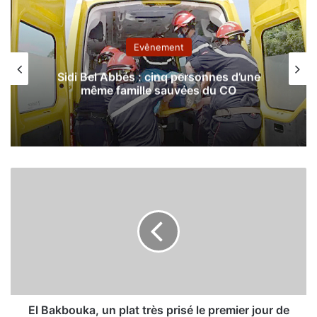
Evênement
Sidi Bel Abbés : cinq personnes d’une
même famille sauvées du CO
E
l
B
a
k
b
o
u
k
a
El Bakbouka, un plat très prisé le premier jour de