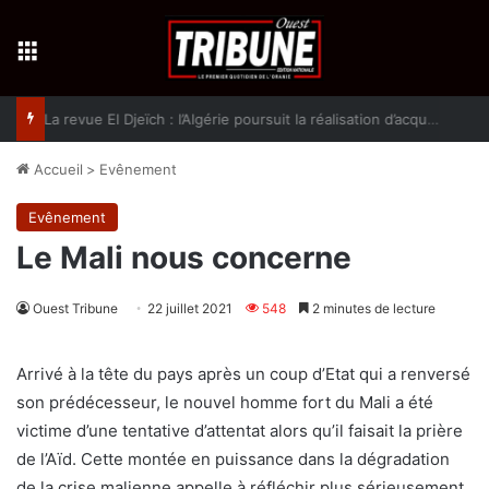
Menu
La revue El Djeïch : l’Algérie poursuit la réalisation d’acquis qualitatifs et historiques dans un climat de sécurité et de stabilité
Accueil
>
Evênement
Evênement
Le Mali nous concerne
Ouest Tribune
22 juillet 2021
548
2 minutes de lecture
Arrivé à la tête du pays après un coup d’Etat qui a renversé
son prédécesseur, le nouvel homme fort du Mali a été
victime d’une tentative d’attentat alors qu’il faisait la prière
de l’Aïd. Cette montée en puissance dans la dégradation
de la crise malienne appelle à réfléchir plus sérieusement