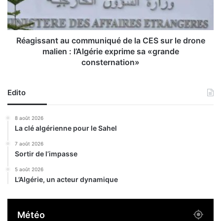
2
s
5
a
»
n
:
t
Réagissant au communiqué de la CES sur le drone
u
a
malien : l’Algérie exprime sa «grande
n
u
consternation»
e
c
p
o
l
m
Edito
a
m
t
u
8 août 2026
e
n
La clé algérienne pour le Sahel
f
i
o
q
7 août 2026
r
u
Sortir de l’impasse
m
é
5 août 2026
e
d
L’Algérie, un acteur dynamique
s
e
t
l
r
a
Météo
a
C