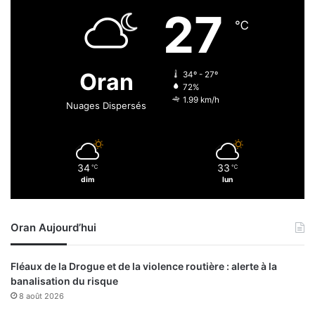
t
E
27
é
S
℃
g
s
i
u
q
r
Oran
34º - 27º
u
l
72%
e
e
1.99 km/h
Nuages Dispersés
p
d
o
r
u
o
r
n
l
34
33
℃
℃
e
dim
lun
a
m
t
a
r
l
a
Oran Aujourd’hui
i
n
e
s
n
Fléaux de la Drogue et de la violence routière : alerte à la
f
:
banalisation du risque
o
l
8 août 2026
r
’
m