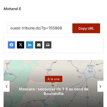
Mohand S
Copy URL
A la une
ra : secousse de 3.8 au nord de
Pluies or
Bouhanifia
du Nord 