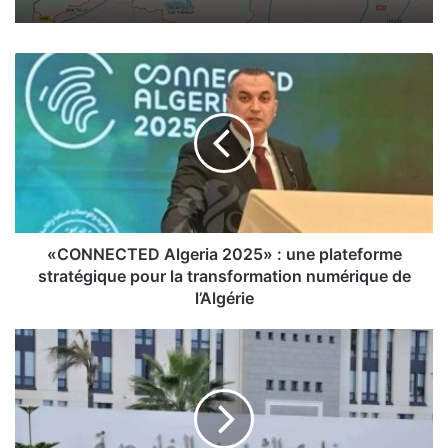
«
C
O
N
N
E
C
T
E
D
«CONNECTED Algeria 2025» : une plateforme
A
stratégique pour la transformation numérique de
l
l’Algérie
g
e
R
r
é
i
a
a
g
2
i
0
s