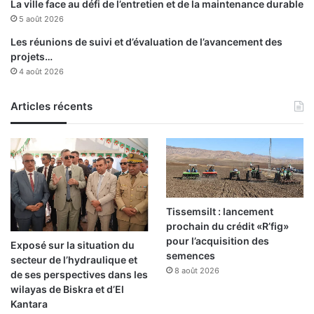
A
La ville face au défi de l’entretien et de la maintenance durable
a
l
5 août 2026
t
g
Les réunions de suivi et d’évaluation de l’avancement des
i
é
projets…
o
r
4 août 2026
n
i
n
e
u
e
Articles récents
m
x
é
p
r
r
i
i
q
m
u
e
e
s
Tissemsilt : lancement
d
a
prochain du crédit «R’fig»
e
«
pour l’acquisition des
Exposé sur la situation du
l
g
semences
secteur de l’hydraulique et
’
r
8 août 2026
de ses perspectives dans les
A
a
wilayas de Biskra et d’El
l
n
Kantara
g
d