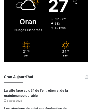
27
℃
Oran
31º - 27º
63%
1.2 km/h
Nuages Dispersés
31
34
℃
℃
ven
sam
Oran Aujourd’hui
La ville face au défi de l’entretien et de la
maintenance durable
5 août 2026
Les réunions de suivi et d’évaluation de