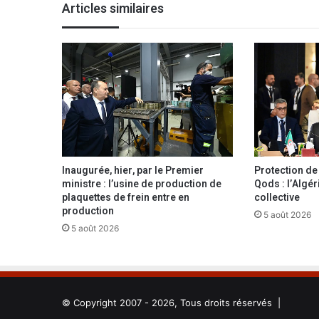
Articles similaires
h
a
m
:
«
L
a
s
o
c
i
Inaugurée, hier, par le Premier
Protection de l
é
ministre : l’usine de production de
Qods : l’Algér
t
plaquettes de frein entre en
collective
é
production
5 août 2026
c
5 août 2026
i
v
i
l
e
© Copyright 2007 - 2026, Tous droits réservés |
a