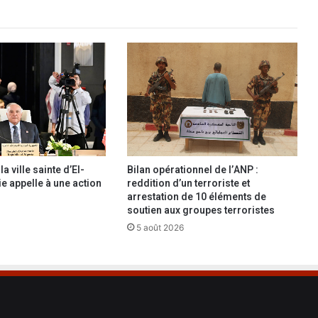
t
r
i
e
m
i
l
i
t
a
i
a ville sainte d’El-
Bilan opérationnel de l’ANP :
r
ie appelle à une action
reddition d’un terroriste et
e
arrestation de 10 éléments de
c
soutien aux groupes terroristes
o
5 août 2026
n
t
r
i
b
u