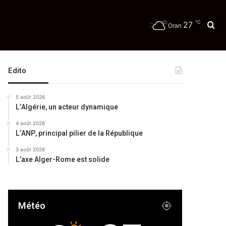
℃
27
Re
Oran
Edito
5 août 2026
L’Algérie, un acteur dynamique
4 août 2026
L’ANP, principal pilier de la République
3 août 2026
L’axe Alger-Rome est solide
Météo