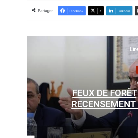
Partager
Facebook
X
Linkedin
Lir
2
El
FEUX DE FORÊT
RECENSEMENT 
Kamal Beldjoud