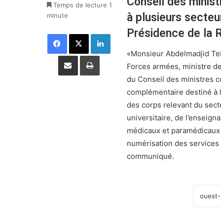
Conseil des minis
Temps de lecture 1
à plusieurs secteu
minute
Présidence de la 
Facebook
X
Linkedin
«Monsieur Abdelmadjid Te
Partager par email
Imprimer
Forces armées, ministre d
du Conseil des ministres 
complémentaire destiné à l
des corps relevant du sect
universitaire, de l’enseig
médicaux et paramédicaux et
numérisation des services d
communiqué.