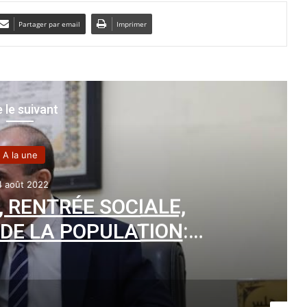
Partager par email
Imprimer
e le suivant
A la une
4 août 2022
, RENTRÉE SOCIALE,
DE LA POPULATION
:
 instruit les walis