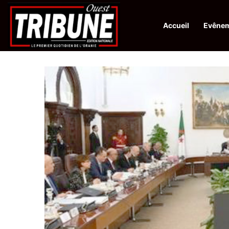
Accueil
Evêne
Infos en Direct:
Protection de la ville sainte d’El-Qods : l’Algérie ap