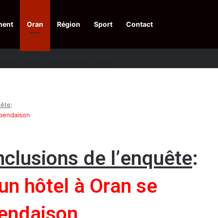
ment
Oran
Région
Sport
Contact
financières aux dénonciateurs de trafiquants
uête
:
 pendaison
nclusions de l’enquête
:
un hôtel à Oran se
pendaison