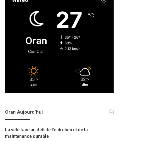
Météo
27
℃
Oran
35º - 26º
68%
2.13 km/h
Ciel Clair
35
32
℃
℃
sam
dim
Oran Aujourd’hui
La ville face au défi de l’entretien et de la
maintenance durable