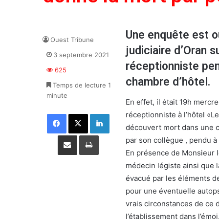
Une enquête est ou
Ouest Tribune
judiciaire d’Oran 
3 septembre 2021
réceptionniste pen
625
chambre d’hôtel.
Temps de lecture 1
minute
En effet, il était 19h mercr
réceptionniste à l’hôtel 
Facebook
X
Linkedin
découvert mort dans une c
Partager par email
Imprimer
par son collègue , pendu à 
En présence de Monsieur le
médecin légiste ainsi que l
évacué par les éléments de
pour une éventuelle autopsi
vrais circonstances de ce d
l’établissement dans l’émoi