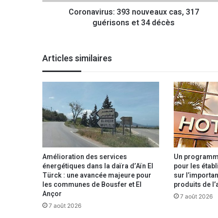
r
Coronavirus: 393 nouveaux cas, 317
u
guérisons et 34 décès
s
:
3
9
Articles similaires
3
n
o
u
v
e
a
u
x
c
Amélioration des services
Un programme
a
énergétiques dans la daïra d’Aïn El
pour les étab
Türck : une avancée majeure pour
sur l’importan
s
les communes de Bousfer et El
produits de l’
,
Ançor
3
7 août 2026
1
7 août 2026
7