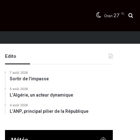
℃
27
Re
Oran
Edito
7 août 2026
Sortir de l’impasse
5 août 2026
L’Algérie, un acteur dynamique
4 août 2026
L’ANP, principal pilier de la République