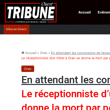
Accueil
Evêne
Infos en Direct:
Lutte contre les drogues : octroi de récompenses 
Accueil
>
Oran
>
En attendant les conclusions de l’enq
Le réceptionniste d’un hôtel à Oran se donne la mort par
Oran
En attendant les co
Le réceptionniste d’
donne la mort par 