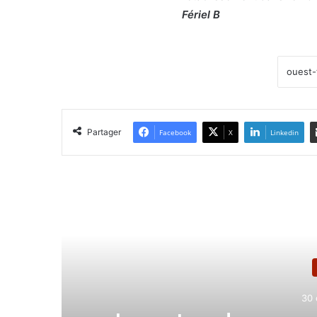
Fériel B
Partager
Facebook
X
Linkedin
Lir
30 