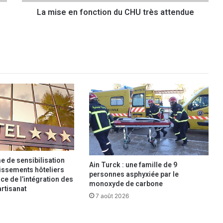
f
La mise en fonction du CHU très attendue
o
n
c
t
i
o
n
d
u
C
H
U
t
r
è
 de sensibilisation
Ain Turck : une famille de 9
s
lissements hôteliers
personnes asphyxiée par le
ce de l’intégration des
a
monoxyde de carbone
artisanat
t
7 août 2026
t
e
n