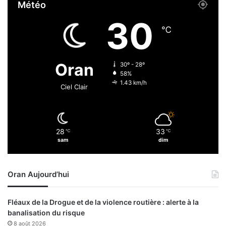
Météo
o
o
n
u
30
d
r
℃
e
l
s
e
f
M
Oran
30º - 28º
u
a
58%
t
l
1.43 km/h
Ciel Clair
u
i
r
e
s
t
d
l
28
33
i
℃
℃
a
sam
dim
p
S
l
u
ô
è
Oran Aujourd’hui
m
d
é
e
s
Fléaux de la Drogue et de la violence routière : alerte à la
banalisation du risque
8 août 2026