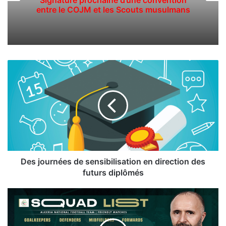
Signature prochaine d’une convention
entre le COJM et les Scouts musulmans
D
e
s
j
o
u
r
n
é
e
Des journées de sensibilisation en direction des
s
futurs diplômés
d
e
B
s
e
e
l
n
m