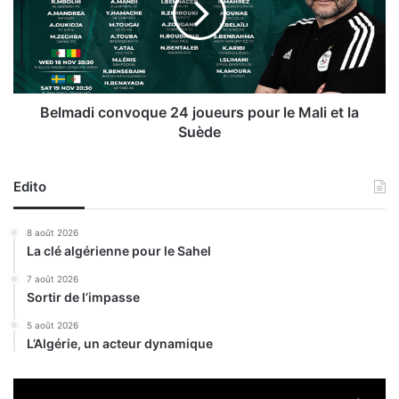
s
a
i
d
b
i
i
c
l
o
i
n
Belmadi convoque 24 joueurs pour le Mali et la
s
v
Suède
a
o
t
q
i
u
Edito
o
e
n
2
8 août 2026
e
4
La clé algérienne pour le Sahel
n
j
d
o
7 août 2026
i
Sortir de l’impasse
u
r
e
5 août 2026
e
u
L’Algérie, un acteur dynamique
c
r
t
s
i
p