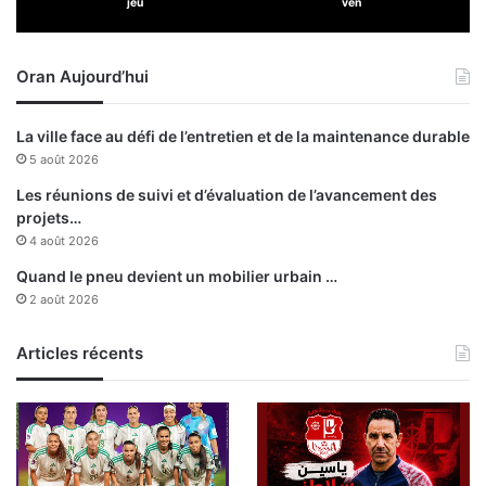
jeu
ven
e
l
’
Oran Aujourd’hui
a
n
n
La ville face au défi de l’entretien et de la maintenance durable
é
5 août 2026
e
Les réunions de suivi et d’évaluation de l’avancement des
projets…
4 août 2026
Quand le pneu devient un mobilier urbain …
2 août 2026
Articles récents