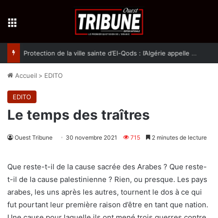
Menu
Protection de la ville sainte d’El-Qods : l’Algérie appelle à une action collective
Accueil
>
EDITO
EDITO
Le temps des traîtres
Ouest Tribune
30 novembre 2021
715
2 minutes de lecture
Que reste-t-il de la cause sacrée des Arabes ? Que reste-
t-il de la cause palestinienne ? Rien, ou presque. Les pays
arabes, les uns après les autres, tournent le dos à ce qui
fut pourtant leur première raison d’être en tant que nation.
Une cause pour laquelle ils ont mené trois guerres contre