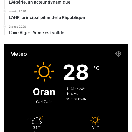
L’Algérie, un acteur dynamique
v
d
e
e
4 août 2026
l
L’ANP, principal pilier de la République
d
l
é
3 août 2026
e
c
L’axe Alger-Rome est solide
s
è
l
s
o
d
Météo
i
e
s
p
28
u
℃
i
s
l
Oran
31º - 28º
e
47%
d
2.01 km/h
Ciel Clair
é
b
u
t
31
31
℃
℃
d