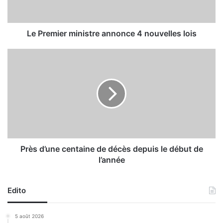
i
e
r
m
Le Premier ministre annonce 4 nouvelles lois
i
n
P
i
r
s
è
t
s
r
d
e
’
a
u
n
n
n
e
o
c
Près d’une centaine de décès depuis le début de
n
e
l’année
c
n
e
t
4
a
Edito
n
i
o
n
5 août 2026
u
e