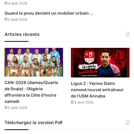
o
4 août 2026
n
Quand le pneu devient un mobilier urbain …
n
2 août 2026
e
l
Articles récents
s
CAN-2026 (dames/Quarts
Ligue 2 : Yacine Slatni
de finale) : l’Algérie
nommé nouvel entraîneur
affrontera la Côte d’Ivoire
de l’USM Annaba
samedi
5 août 2026
5 août 2026
Téléchargez la version Pdf