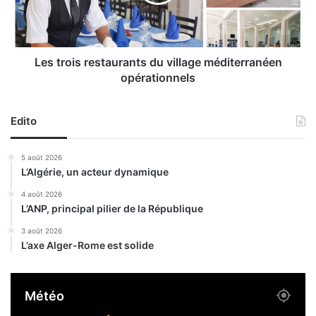
e
o
s
i
à
s
l
r
a
e
Les trois restaurants du village méditerranéen
b
s
opérationnels
a
t
i
a
g
u
Edito
n
r
a
a
5 août 2026
d
n
L’Algérie, un acteur dynamique
e
t
à
s
4 août 2026
A
L’ANP, principal pilier de la République
d
l
u
3 août 2026
g
v
L’axe Alger-Rome est solide
e
i
r
l
l
Météo
a
g