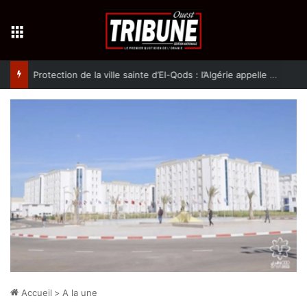
Menu
Protection de la ville sainte d’El-Qods : l’Algérie appelle à une action collective
Accueil
>
A la une