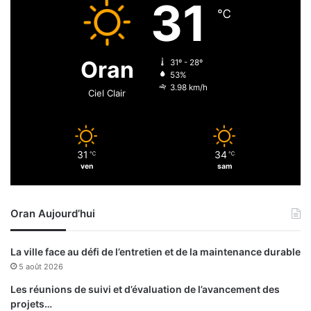
31
e
℃
m
é
d
Oran
31º - 28º
i
53%
t
3.98 km/h
Ciel Clair
e
r
r
a
31
34
℃
℃
n
ven
sam
é
e
n
Oran Aujourd’hui
o
p
é
La ville face au défi de l’entretien et de la maintenance durable
r
5 août 2026
a
t
Les réunions de suivi et d’évaluation de l’avancement des
i
projets…