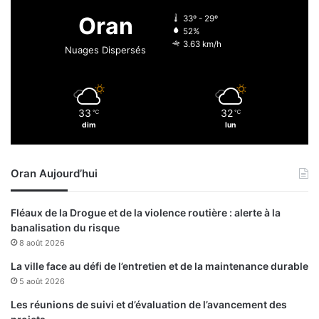
r
o
Oran
33º - 29º
e
c
52%
h
3.63 km/h
Nuages Dispersés
é
à
B
i
33
32
℃
℃
s
dim
lun
k
r
a
Oran Aujourd’hui
Fléaux de la Drogue et de la violence routière : alerte à la
banalisation du risque
8 août 2026
La ville face au défi de l’entretien et de la maintenance durable
5 août 2026
Les réunions de suivi et d’évaluation de l’avancement des