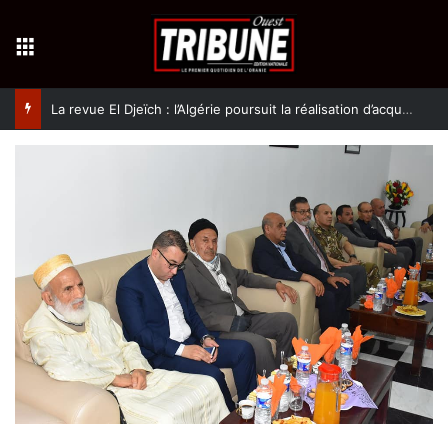
Menu
La revue El Djeïch : l’Algérie poursuit la réalisation d’acquis qualitatifs et historiques dans un climat de sécurité et de stabilité