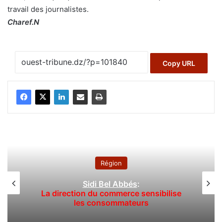
travail des journalistes.
Charef.N
Copy URL
A la une
Laïd Rebigua : le défunt Ahmed
sibilise
Bella, un héros qui a concilié pen
action