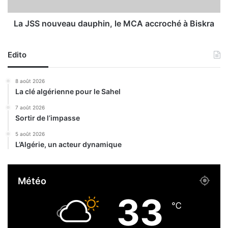
r
u
n
v
é
e
La JSS nouveau dauphin, le MCA accroché à Biskra
e
a
n
u
a
Edito
d
t
a
i
u
8 août 2026
o
p
La clé algérienne pour le Sahel
n
h
a
i
7 août 2026
Sortir de l’impasse
l
n
e
,
5 août 2026
d
l
L’Algérie, un acteur dynamique
e
e
l
M
a
C
Météo
m
A
é
a
33
m
c
℃
o
c
i
r