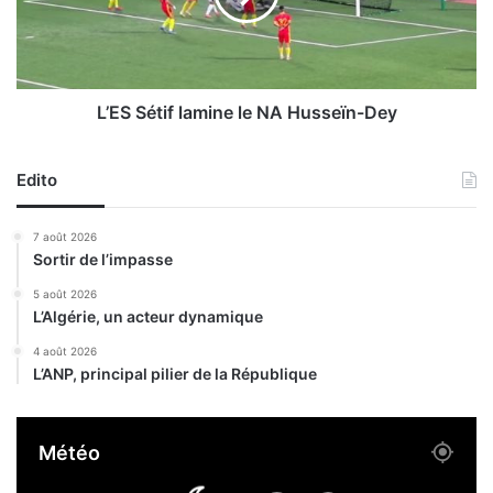
é
é
à
t
d
i
e
f
u
l
L’ES Sétif lamine le NA Husseïn-Dey
x
a
a
m
n
Edito
i
s
n
d
e
7 août 2026
e
l
Sortir de l’impasse
p
e
r
N
5 août 2026
i
L’Algérie, un acteur dynamique
A
s
H
4 août 2026
o
u
L’ANP, principal pilier de la République
n
s
f
s
e
e
Météo
r
ï
m
n