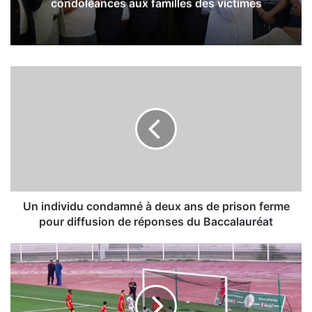
condoléances aux familles des victimes
U
n
i
n
d
i
v
i
d
u
Un individu condamné à deux ans de prison ferme
c
pour diffusion de réponses du Baccalauréat
o
n
L
d
’
a
E
m
S
n
S