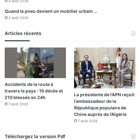
s
4 août 2026
e
Quand le pneu devient un mobilier urbain …
s
2 août 2026
d
u
B
Articles récents
a
c
c
a
l
a
u
Accidents de la route à
r
travers le pays : 16 décès et
é
La présidente de l’APN reçoit
210 blessés en 24h
a
l’ambassadeur de la
7 août 2026
t
République populaire de
Chine auprès de l’Algérie
7 août 2026
Téléchargez la version Pdf