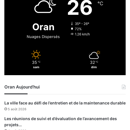
26
e
-
℃
p
D
o
e
u
y
Oran
35º - 26º
r
72%
d
1.26 km/h
Nuages Dispersés
i
f
f
u
35
32
℃
℃
s
sam
dim
i
o
n
Oran Aujourd’hui
d
e
r
La ville face au défi de l’entretien et de la maintenance durable
é
5 août 2026
p
o
Les réunions de suivi et d’évaluation de l’avancement des
n
projets…