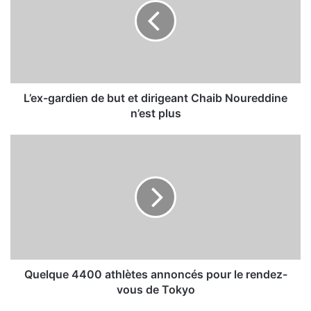
x
-
g
a
r
d
i
L’ex-gardien de but et dirigeant Chaib Noureddine
e
n’est plus
n
d
Q
e
u
b
e
u
l
t
q
e
u
t
e
d
4
i
4
r
0
Quelque 4400 athlètes annoncés pour le rendez-
i
0
vous de Tokyo
g
a