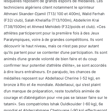
lesquelles reposent de grands espoirs de médailles. Les
techniciens algériens citent notamment le sprinteur
Athmani Skander-Djamil (T13/ 100 et 400m), Walid Ferhah
(F32/ club), Salah Khelaifia (T13/100m), Abdelkrim Krai
(T38/1500m) et Ahmed Mehideb (F32/poids et club). «Ces
athlètes participeront pour la première fois à des Jeux
Paralympiques, voire à de grandes compétitions. Ils vont
découvrir le haut niveau, mais ce n’est pas pour autant
qu’ils partent pour se contenter d’une participation. Ils sont
animés d’une grande volonté de bien faire et du coup
confirmer leur potentiel d’athlète d’élite», se sont accordés
à dire leurs entraîneurs. En parajudo, les chances de
médailles reposent sur Abdellaoui Cherine (-52 kg), en
bronze à Rio et 4e mondiale. Abdellaoui, qui s’est plaint
d’un manque de préparation, reste toutefois animée de
courage et d’abnégation pour «ne pas se laisser faire sur le
tatami». Ses compatriotes Ishak Ouldkouider (-60 kg), 6e
mondial et Abderrahmane Chetouane (-90 kg) effectueront