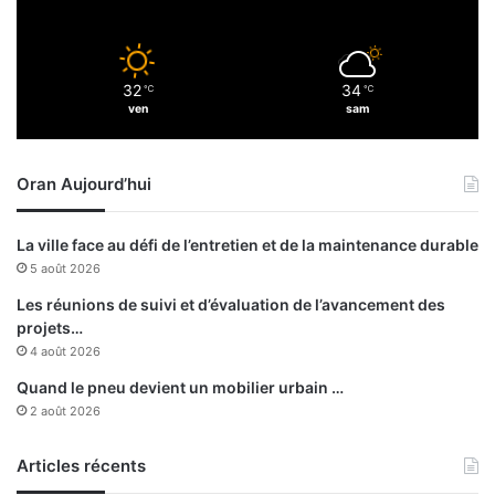
r
s
e
t
n
p
d
32
34
l
℃
℃
e
ven
sam
u
z
s
-
v
Oran Aujourd’hui
o
u
s
La ville face au défi de l’entretien et de la maintenance durable
d
5 août 2026
e
T
Les réunions de suivi et d’évaluation de l’avancement des
o
projets…
k
4 août 2026
y
Quand le pneu devient un mobilier urbain …
o
2 août 2026
Articles récents