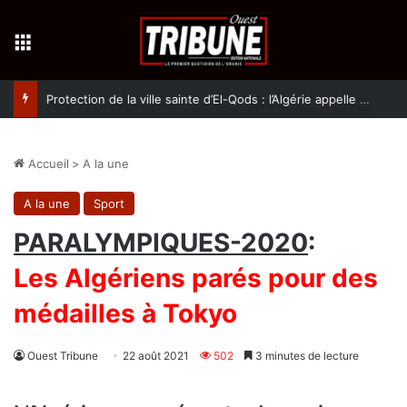
Menu
Protection de la ville sainte d’El-Qods : l’Algérie appelle à une action collective
Accueil
>
A la une
A la une
Sport
PARALYMPIQUES-2020
:
Les Algériens parés pour des
médailles à Tokyo
Ouest Tribune
22 août 2021
502
3 minutes de lecture