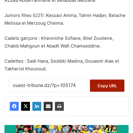
Azzala Abderrahmane et Belabbas Meziane.
Juniors filles (U21) :Kessaci Amina, Tahmi Hadjer, Belache
Melissa et Merzoug Cheima.
Cadets garçons : Khenniche Sofiane, Bilel Zoutiene,
Chakib Mahgoun et Abadli Wafi Chamseddine.
Cadettes : Sadi Hana, Seddiki Madina, Gouasmi Alae et
Takherist Khouloud.
Copy URL