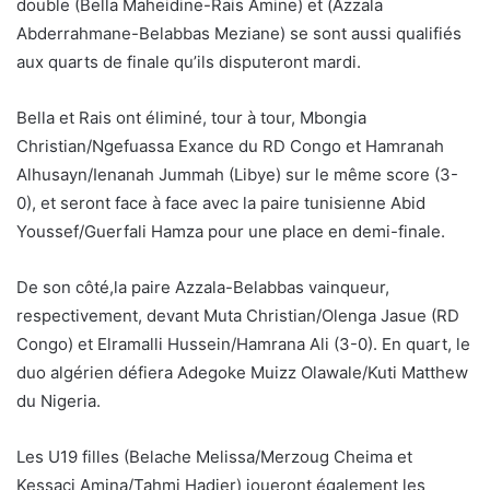
double (Bella Maheidine-Rais Amine) et (Azzala
Abderrahmane-Belabbas Meziane) se sont aussi qualifiés
aux quarts de finale qu’ils disputeront mardi.
Bella et Rais ont éliminé, tour à tour, Mbongia
Christian/Ngefuassa Exance du RD Congo et Hamranah
Alhusayn/Ienanah Jummah (Libye) sur le même score (3-
0), et seront face à face avec la paire tunisienne Abid
Youssef/Guerfali Hamza pour une place en demi-finale.
De son côté,la paire Azzala-Belabbas vainqueur,
respectivement, devant Muta Christian/Olenga Jasue (RD
Congo) et Elramalli Hussein/Hamrana Ali (3-0). En quart, le
duo algérien défiera Adegoke Muizz Olawale/Kuti Matthew
du Nigeria.
Les U19 filles (Belache Melissa/Merzoug Cheima et
Kessaci Amina/Tahmi Hadjer) joueront également les