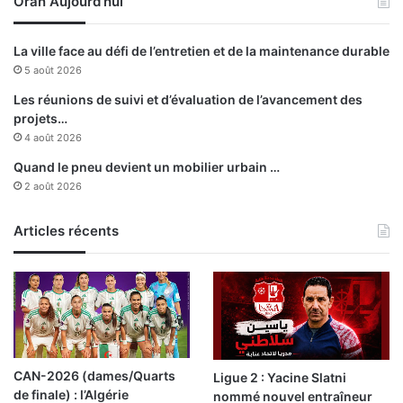
Oran Aujourd’hui
s
t
t
i
a
o
La ville face au défi de l’entretien et de la maintenance durable
l
n
5 août 2026
l
à
é
A
Les réunions de suivi et d’évaluation de l’avancement des
e
l
projets…
g
4 août 2026
e
Quand le pneu devient un mobilier urbain …
r
2 août 2026
Articles récents
CAN-2026 (dames/Quarts
Ligue 2 : Yacine Slatni
de finale) : l’Algérie
nommé nouvel entraîneur