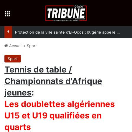
Menu
Protection de la ville sainte d’El-Qods : l’Algérie appelle à une action collective
Accueil
>
Sport
Sport
Tennis de table /
Championnats d'Afrique
jeunes
:
Les doublettes algériennes
U15 et U19 qualifiées en
quarts