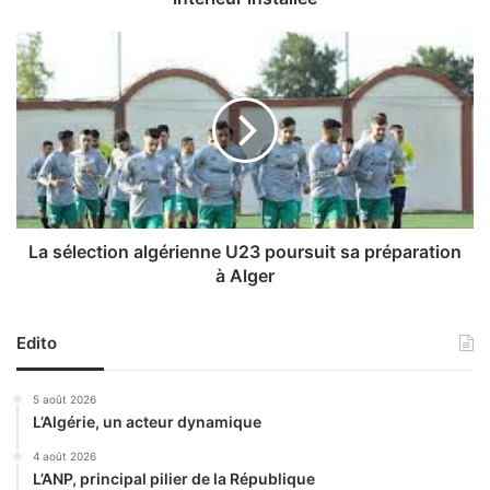
e
c
L
h
a
a
s
r
é
g
l
é
e
e
c
d
t
e
i
s
o
La sélection algérienne U23 poursuit sa préparation
t
n
à Alger
r
a
a
l
v
g
Edito
a
é
u
r
5 août 2026
x
i
L’Algérie, un acteur dynamique
d
e
'
n
4 août 2026
a
L’ANP, principal pilier de la République
n