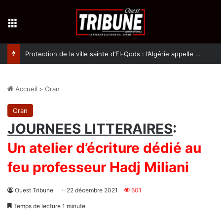
Menu
Protection de la ville sainte d’El-Qods : l’Algérie appelle à une action collective
Accueil
>
Oran
Oran
JOURNEES LITTERAIRES
:
Un atelier d’écriture dédié au
feu professeur Hadj Miliani
Ouest Tribune
22 décembre 2021
601
Temps de lecture 1 minute