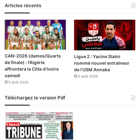
Articles récents
i
e
r
l
a
s
o
c
CAN-2026 (dames/Quarts
Ligue 2 : Yacine Slatni
i
de finale) : l’Algérie
nommé nouvel entraîneur
é
affrontera la Côte d’Ivoire
de l’USM Annaba
t
samedi
5 août 2026
é
5 août 2026
c
i
v
Téléchargez la version Pdf
i
l
e
»