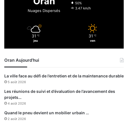
Oran
t
d
50%
l
é
3.47 km/h
Nuages Dispersés
e
v
w
e
a
l
l
o
31
31
i
℃
℃
p
jeu
ven
d
p
'
e
O
m
Oran Aujourd’hui
r
e
a
n
n
t
La ville face au défi de l’entretien et de la maintenance durable
s
5 août 2026
a
n
Les réunions de suivi et d’évaluation de l’avancement des
s
projets…
a
4 août 2026
s
Quand le pneu devient un mobilier urbain …
s
2 août 2026
o
c