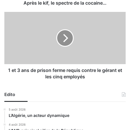
f
Après le kif, le spectre de la cocaine…
,
l
1
e
e
s
t
p
3
e
a
c
n
t
s
r
d
e
e
d
p
1 et 3 ans de prison ferme requis contre le gérant et
e
r
les cinq employés
l
i
a
s
c
o
Edito
o
n
c
f
5 août 2026
a
e
L’Algérie, un acteur dynamique
i
r
n
m
4 août 2026