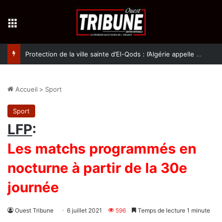
Menu
Protection de la ville sainte d’El-Qods : l’Algérie appelle à une action collective
Accueil
>
Sport
Sport
LFP
:
Les matchs programmés en
nocturne à partir de la 30e
journée
Ouest Tribune
6 juillet 2021
596
Temps de lecture 1 minute