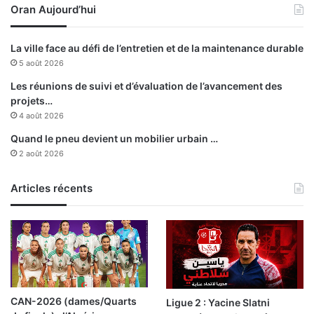
Oran Aujourd’hui
t
l
e
La ville face au défi de l’entretien et de la maintenance durable
s
5 août 2026
c
i
Les réunions de suivi et d’évaluation de l’avancement des
n
projets…
q
4 août 2026
e
Quand le pneu devient un mobilier urbain …
m
2 août 2026
p
l
Articles récents
o
y
é
s
CAN-2026 (dames/Quarts
Ligue 2 : Yacine Slatni