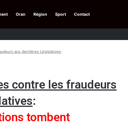
ment
Oran
Région
Sport
Contact
 d’acquis qualitatifs et historiques dans un climat de sécurité et de stabili
raudeurs aux dernières Législatives
:
es contre les fraudeurs
latives
:
tions tombent