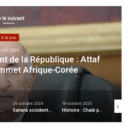
e le suivant
A la une
4 juin 2024
nt de la République : Attaf
ommet Afrique-Corée
25 octobre 2024
19 octobre 2025
16 mai 20
angement radical
Sahara occidental : des manifestations à Dakhla occupée pour dénoncer une situation « intenable »
Histoire : Chaib préside la cérémonie de lancement d’un timbre-poste commémorant la Journée nationale de l’émigration