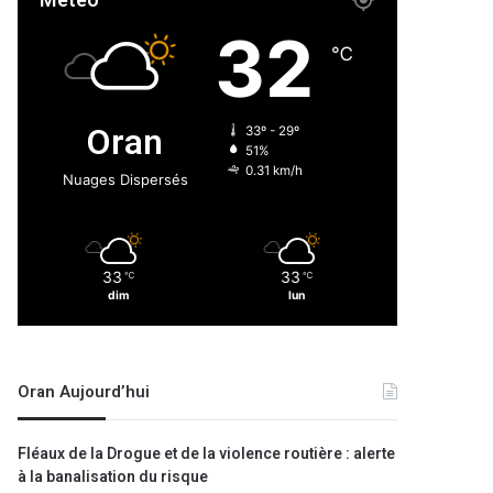
Météo
32
℃
Oran
33º - 29º
51%
0.31 km/h
Nuages Dispersés
33
33
℃
℃
dim
lun
Oran Aujourd’hui
Fléaux de la Drogue et de la violence routière : alerte
à la banalisation du risque