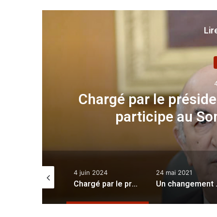
Lir
 :
Chargé par le préside
participe au S
 septembre 2025
4 juin 2024
24 mai 2021
Le secteur bancaire clôture 2024 en croissance : les crédits à l’économie en hausse de 5,3 %
Chargé par le président de la République : Attaf participe au Sommet Afrique-Corée
Un ch