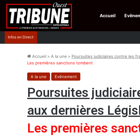
Accueil
Evêne
Infos en Direct:
La revue El Djeïch : l’Algérie poursuit la réalisation
Accueil
>
A la une
>
Poursuites judiciaires contre les f
Les premières sanctions tombent
A la une
Evênement
Poursuites judiciair
aux dernières Légis
Les premières sanc