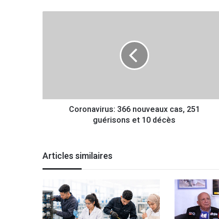
C
o
r
o
n
a
v
i
r
Coronavirus: 366 nouveaux cas, 251
u
guérisons et 10 décès
s
:
3
6
Articles similaires
6
n
o
u
v
e