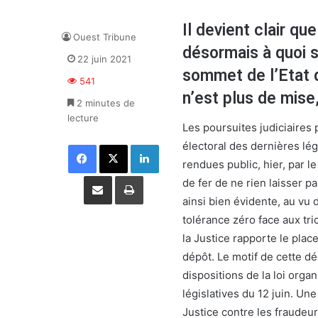
Il devient clair qu
Ouest Tribune
désormais à quoi s
22 juin 2021
sommet de l’Etat q
541
n’est plus de mise,
2 minutes de
lecture
Les poursuites judiciaires 
électoral des dernières lég
Facebook
X
Linkedin
rendues public, hier, par le
Partager par email
Imprimer
de fer de ne rien laisser pa
ainsi bien évidente, au vu d
tolérance zéro face aux tr
la Justice rapporte le pl
dépôt. Le motif de cette dé
dispositions de la loi orga
législatives du 12 juin. Une
Justice contre les fraudeur