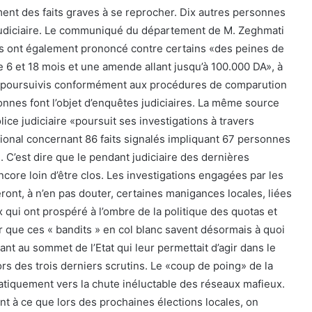
ent des faits graves à se reprocher. Dix autres personnes
 judiciaire. Le communiqué du département de M. Zeghmati
ons ont également prononcé contre certains «des peines de
e 6 et 18 mois et une amende allant jusqu’à 100.000 DA», à
s, poursuivis conformément aux procédures de comparution
nnes font l’objet d’enquêtes judiciaires. La même source
ice judiciaire «poursuit ses investigations à travers
tional concernant 86 faits signalés impliquant 67 personnes
». C’est dire que le pendant judiciaire des dernières
encore loin d’être clos. Les investigations engagées par les
ront, à n’en pas douter, certaines manigances locales, liées
 qui ont prospéré à l’ombre de la politique des quotas et
air que ces « bandits » en col blanc savent désormais à quoi
ant au sommet de l’Etat qui leur permettait d’agir dans le
ors des trois derniers scrutins. Le «coup de poing» de la
tiquement vers la chute inéluctable des réseaux mafieux.
nt à ce que lors des prochaines élections locales, on