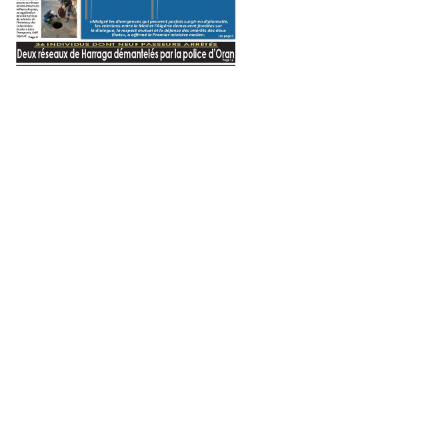
Evênement
24 mai 2021
Un changement ra
23
1 juin 2026
13 juin 2025
Transport maritime urbain à Oran : vers la création de plusieurs liaisons sur le littoral
APN : Boughali préside une réunion consacrée au bilan de la neuvième législature
Hamlaoui reçoit le DG de l’Office national de lutte contre la drogue et la toxicomanie