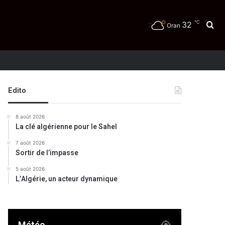
℃
32
Re
Oran
té
Edito
8 août 2026
La clé algérienne pour le Sahel
7 août 2026
Sortir de l’impasse
5 août 2026
L’Algérie, un acteur dynamique