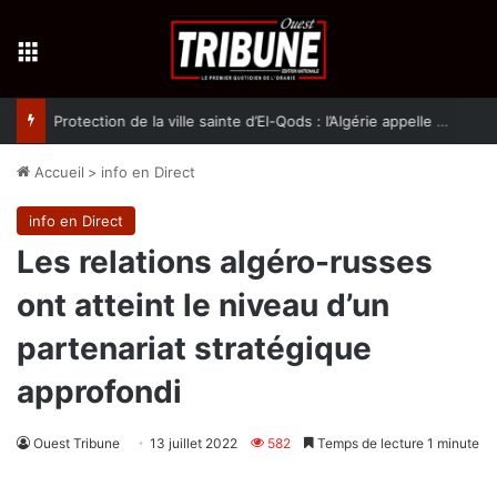
Menu
Protection de la ville sainte d’El-Qods : l’Algérie appelle à une action collective
Accueil
>
info en Direct
info en Direct
Les relations algéro-russes
ont atteint le niveau d’un
partenariat stratégique
approfondi
Ouest Tribune
13 juillet 2022
582
Temps de lecture 1 minute