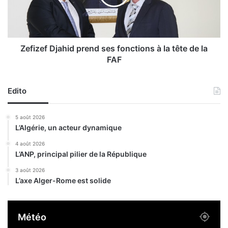
e
e
p
f
r
D
é
j
s
a
Zefizef Djahid prend ses fonctions à la tête de la
i
h
FAF
d
i
e
d
l
p
Edito
a
r
c
e
5 août 2026
é
n
L’Algérie, un acteur dynamique
r
d
é
s
4 août 2026
m
L’ANP, principal pilier de la République
e
o
s
3 août 2026
n
f
L’axe Alger-Rome est solide
i
o
e
n
d
c
Météo
e
t
s