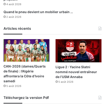
c
4 août 2026
a
Quand le pneu devient un mobilier urbain …
d
2 août 2026
é
m
i
Articles récents
e
m
i
l
i
t
a
CAN-2026 (dames/Quarts
Ligue 2 : Yacine Slatni
i
de finale) : l’Algérie
nommé nouvel entraîneur
r
affrontera la Côte d’Ivoire
de l’USM Annaba
e
samedi
d
5 août 2026
5 août 2026
e
C
h
Téléchargez la version Pdf
e